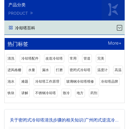
产品分类
PRODUCT
冷却塔百科
More+
热门标签
清洗
冷却塔配件
改造冷却塔
常用
管道
完美
进风格栅
水量
漏水
打磨
密闭式冷却塔
温度计
高温
池水
难题
冷却塔工作原理
玻璃钢冷却塔维修
冷却塔品牌
铁块
讲解
不锈钢冷却塔
致冷
地方
药剂
关于密闭式冷却塔清洗步骤的相关知识(广州闭式逆流冷却
塔清洗)