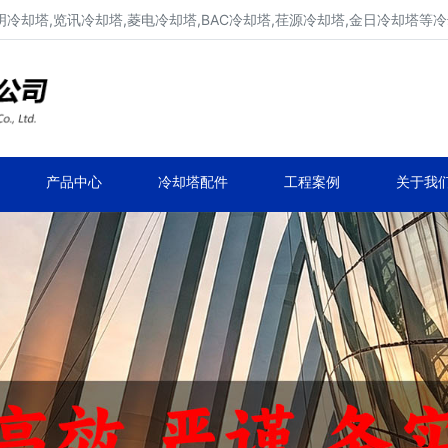
明冷却塔,览讯冷却塔,菱电冷却塔,BAC冷却塔,荏源冷却塔,金日冷却塔等
广东康明冷却塔维修、凉水塔维修改造
深圳,广州,中山,珠海,惠州,清远冷却塔维修
产品中心
冷却塔配件
工程案例
关于我