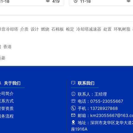
11-18
419
11-18
噪音冷却塔
介质
设计
燃烧
石棉板
检定
冷却塔减速器
处置
环氧树脂
门
香港
新菱
关于我们
联系我们
公司简介
联系人：
王经理
联系方式
电话：
0755-23055667
手机：
13728927868
荣誉资质
邮箱：
km23055667@163.c
服务流程
地址：
深圳市龙华区龙华大道2
座1916A