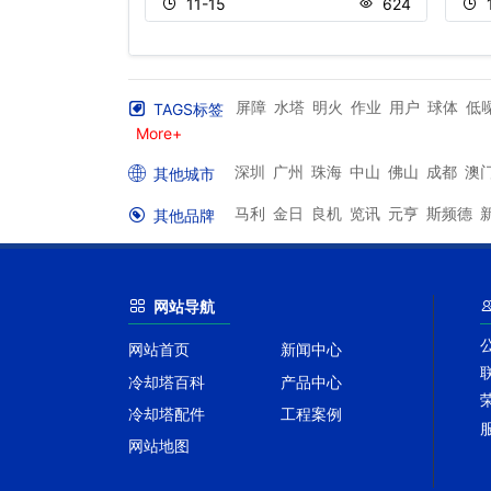
1402
11-15
624
屏障
水塔
明火
作业
用户
球体
低
TAGS标签
More+
深圳
广州
珠海
中山
佛山
成都
澳
其他城市
马利
金日
良机
览讯
元亨
斯频德
其他品牌
网站导航
网站首页
新闻中心
冷却塔百科
产品中心
冷却塔配件
工程案例
网站地图