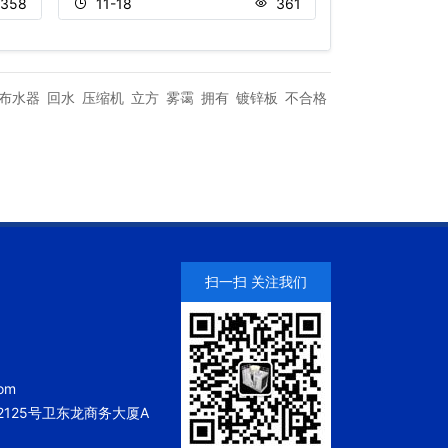
358
11-18
361
11-20
布水器
回水
压缩机
立方
雾霭
拥有
镀锌板
不合格
扫一扫 关注我们
om
125号卫东龙商务大厦A