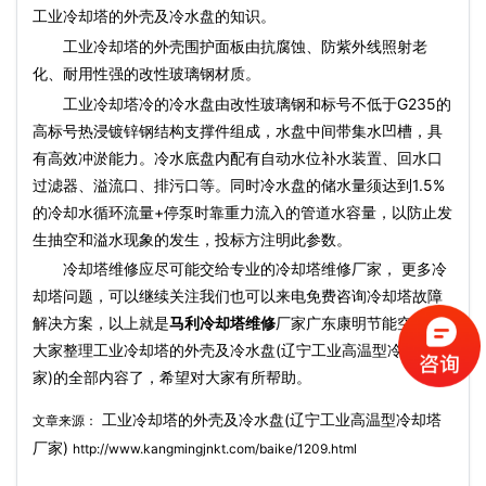
工业冷却塔的外壳及冷水盘的知识。
工业冷却塔的外壳围护面板由抗腐蚀、防紫外线照射老
化、耐用性强的改性玻璃钢材质。
工业冷却塔冷的冷水盘由改性玻璃钢和标号不低于G235的
高标号热浸镀锌钢结构支撑件组成，水盘中间带集水凹槽，具
有高效冲淤能力。冷水底盘内配有自动水位补水装置、回水口
过滤器、溢流口、排污口等。同时冷水盘的储水量须达到1.5%
的冷却水循环流量+停泵时靠重力流入的管道水容量，以防止发
生抽空和溢水现象的发生，投标方注明此参数。
冷却塔维修应尽可能交给专业的冷却塔维修厂家， 更多冷
却塔问题，可以继续关注我们也可以来电免费咨询冷却塔故障
解决方案，以上就是
马利冷却塔维修
厂家广东康明节能空调为
大家整理工业冷却塔的外壳及冷水盘(辽宁工业高温型冷却塔厂
家)的全部内容了，希望对大家有所帮助。
工业冷却塔的外壳及冷水盘(辽宁工业高温型冷却塔
文章来源：
厂家)
http://www.kangmingjnkt.com/baike/1209.html