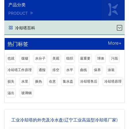
产品分类
PRODUCT
冷却塔百科
More+
热门标签
也就
煤烟
水分子
美观
组织
最重要
球体
污垢
冷却塔工作原理
通报
排空
水平
曲线
保养
涂装
损失
水里
换热
在意
集水盘
冷却塔售后
冷却塔原理
溢出
玻璃钢
工业冷却塔的外壳及冷水盘(辽宁工业高温型冷却塔厂家)