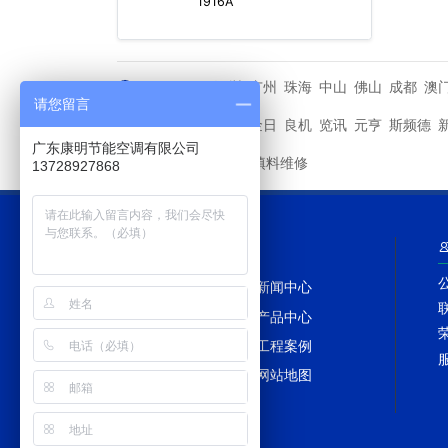
1916A
深圳
广州
珠海
中山
佛山
成都
澳
城市分站
请您留言
马利
金日
良机
览讯
元亨
斯频德
其他品牌
广东康明节能空调有限公司
冷却塔填料维修
友情链接
13728927868
网站导航
网站首页
新闻中心
冷却塔百科
产品中心
冷却塔配件
工程案例
冷却塔TAGS
网站地图