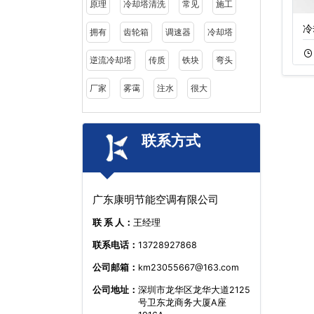
原理
冷却塔清洗
常见
施工
不锈钢复合流闭式
横流闭式冷却塔设
冷
拥有
齿轮箱
调速器
冷却塔
11-22
364
11-18
353
逆流冷却塔
传质
铁块
弯头
厂家
雾霭
注水
很大
联系方式
广东康明节能空调有限公司
联 系 人：
王经理
联系电话：
13728927868
公司邮箱：
km23055667@163.com
公司地址：
深圳市龙华区龙华大道2125
号卫东龙商务大厦A座