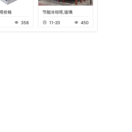
塔价格
节能冷却塔,玻璃
超静音密闭式冷
5
358
11-20
450
11-05