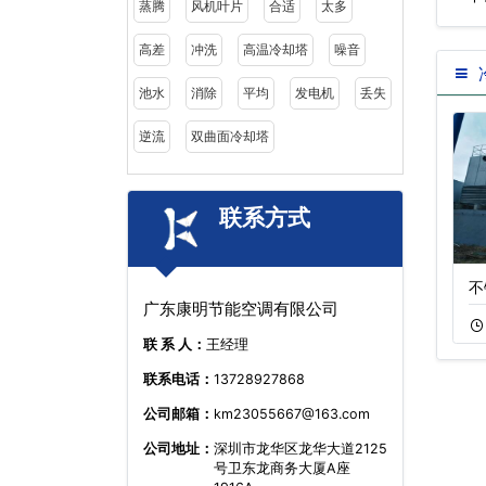
蒸腾
风机叶片
合适
太多
州…
高差
冲洗
高温冷却塔
噪音
池水
消除
平均
发电机
丢失
逆流
双曲面冷却塔
联系方式
横流开放式冷却塔
广东闭式逆流冷却
不
广东康明节能空调有限公司
11-18
527
11-15
608
联 系 人：
王经理
联系电话：
13728927868
公司邮箱：
km23055667@163.com
公司地址：
深圳市龙华区龙华大道2125
号卫东龙商务大厦A座