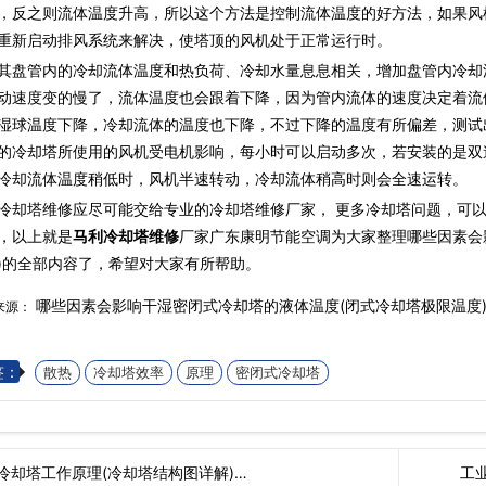
，反之则流体温度升高，所以这个方法是控制流体温度的好方法，如果风
重新启动排风系统来解决，使塔顶的风机处于正常运行时。
管内的冷却流体温度和热负荷、冷却水量息息相关，增加盘管内冷却
动速度变的慢了，流体温度也会跟着下降，因为管内流体的速度决定着流
湿球温度下降，冷却流体的温度也下降，不过下降的温度有所偏差，测试
的冷却塔所使用的风机受电机影响，每小时可以启动多次，若安装的是双
冷却流体温度稍低时，风机半速转动，冷却流体稍高时则会全速运转。
冷却塔维修应尽可能交给专业的冷却塔维修厂家， 更多冷却塔问题，可
，以上就是
马利冷却塔维修
厂家广东康明节能空调为大家整理哪些因素会
)的全部内容了，希望对大家有所帮助。
哪些因素会影响干湿密闭式冷却塔的液体温度(闭式冷却塔极限温度
来源：
签：
散热
冷却塔效率
原理
密闭式冷却塔
冷却塔工作原理(冷却塔结构图详解)…
工