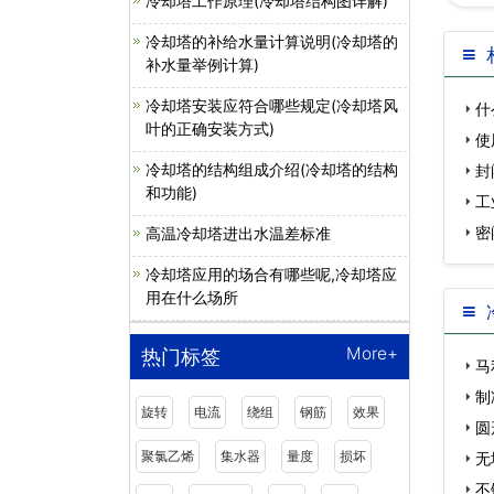
冷却塔工作原理(冷却塔结构图详解)
冷却塔的补给水量计算说明(冷却塔的
补水量举例计算)
冷却塔安装应符合哪些规定(冷却塔风
什
叶的正确安装方式)
使
冷却塔的结构组成介绍(冷却塔的结构
封
和功能)
工
密
高温冷却塔进出水温差标准
冷却塔应用的场合有哪些呢,冷却塔应
用在什么场所
More+
热门标签
马
制
旋转
电流
绕组
钢筋
效果
圆
聚氯乙烯
集水器
量度
损坏
无
鹏…
不