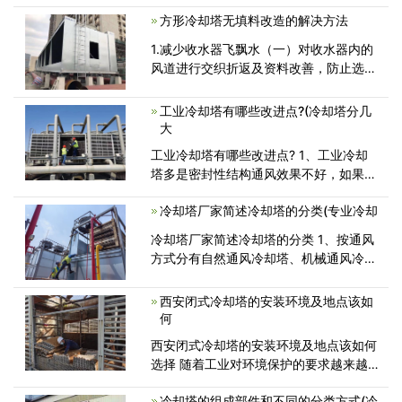
策是什么?今天，冷却塔维修厂家会给你
方形冷却塔无填料改造的解决方法
一个详细的介绍。导致冷却塔冷却能<
1.减少收水器飞飘水（一）对收水器内的
风道进行交织折返及资料改善，防止选用
直式风道，既确保雾化效果，又有效地减
少了上喷水穿过收水器的量。（二）调整
工业冷却塔有哪些改进点?(冷却塔分几
改动雾化设备的喷发方向和视点，减少上
大
喷水穿<
工业冷却塔有哪些改进点? 1、工业冷却
塔多是密封性结构通风效果不好，如果后
期能够进一步提高通风效果，对它运
冷却塔厂家简述冷却塔的分类(专业冷却
冷却塔厂家简述冷却塔的分类 1、按通风
方式分有自然通风冷却塔、机械通风冷却
塔、混合通风冷却塔。 2、按热
西安闭式冷却塔的安装环境及地点该如
何
西安闭式冷却塔的安装环境及地点该如何
选择 随着工业对环境保护的要求越来越
明显，很多客户选择使用闭式冷却
冷却塔的组成部件和不同的分类方式(冷