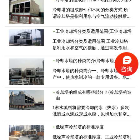
冷却塔的组成部件和不同的分类方式 所
谓冷却塔是指利用水与空气流动接触后进
行冷热交换产生蒸汽，蒸汽挥发带
工业冷却塔分类及适用范围(工业冷却塔
工业冷却塔分类及适用范围 工业冷却塔
是利用水和空气的接触，通过蒸发作用来
散去工业上或制冷空调中产生的废
冷却水塔的种类简介(冷却水塔接口接线
冷却水塔的种类简介一、冷却水塔工业生
产中，使热水制冷的一款专用设备。水被
传至塔里，使水和大气相互之间实现
冷却塔的组成有哪些部分？(冷却塔构造
由
1淋水填料将需要冷却的水（热水）多次
溅洒成水滴或形成水膜，以增加水和空气
的接触面积和时间，促进水和空气的热交
低噪声冷却塔的标准厚度
低噪声冷却塔的标准厚度。工业冷却塔利