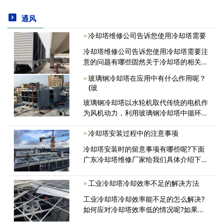
通风
冷却塔维修公司告诉您使用冷却塔需要
冷却塔维修公司告诉您使用冷却塔需要注
意的问题有哪些固然关于冷却塔的相关应
用在冷却塔维修小编上述的几篇文章中讲
玻璃钢冷却塔在应用中有什么作用呢？
述过很多了，但是很多用户对其运用需求
(玻
留意的问题理解的还并缺乏够，由<
玻璃钢冷却塔以水轮机取代传统的电机作
为风机动力，利用玻璃钢冷却塔中循环水
系统的富余能量：即水的“势能”、水泵扬
冷却塔安装过程中的注意事项
程的设计余量和水泵的自身调节能力来带
动水轮机作业，从而取代了原有的<
冷却塔安装时的留意事项有哪些呢?下面
广东冷却塔维修厂家给我们具体介绍下冷
却塔安装时的需注意关键及其运用运用留
意的细节，环境选择有必要避免容易反映
工业冷却塔冷却效率不足的解决方法
防水，有必要装置在安稳的根底上.<
工业冷却塔冷却效率能不足的怎么解决?
如何应对冷却塔效率低的情况呢?如果工
业冷却塔的冷却能力不足怎么办?具体对