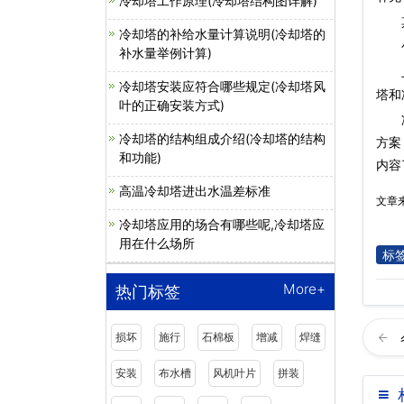
冷却塔工作原理(冷却塔结构图详解)
其
冷却塔的补给水量计算说明(冷却塔的
包括
补水量举例计算)
上述
冷却塔安装应符合哪些规定(冷却塔风
塔和
叶的正确安装方式)
冷却塔的结构组成介绍(冷却塔的结构
方案
和功能)
内容
高温冷却塔进出水温差标准
文章
冷却塔应用的场合有哪些呢,冷却塔应
用在什么场所
标
More+
热门标签
损坏
施行
石棉板
增减
焊缝
安装
布水槽
风机叶片
拼装