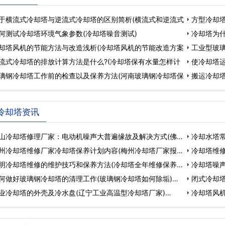
于横流式冷却塔与逆流式冷却塔的区别简析(横流式和逆流式
方型冷却
何测试冷却塔环境气象参数(冷却塔噪音测试)
冷却塔为什
却塔风机的节能方法与改造浅析(冷却塔风机的节能改造方案
工业型玻
流式冷却塔的排放计算方法是什么?(冷却塔保有水量怎样计
使冷却塔运
璃钢冷却塔工作前的检查以及保养方法(河南玻璃钢冷却塔保
搬运冷却塔
冷却塔资讯
山冷却塔修理厂家：电动机噪声大普遍缘故及解决方式(佛山
冷却水塔
州冷却塔维修厂家冷却塔保养计划内容(梅州冷却塔厂家报
冷却塔维修
明冷却塔维修的维护技巧和保养方法(冷却塔全年维修保养
冷却塔噪声
何做好玻璃钢冷却塔的清理工作(玻璃钢冷却塔如何除垢)…
闭式冷却塔
业冷却塔的外壳及冷水盘(辽宁工业高温型冷却塔厂家)…
…
冷却塔风