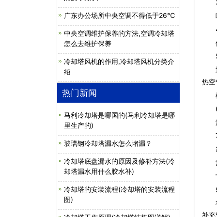
3
广东办公场所中央空调不得低于26℃
呼吸
4
中央空调维护保养的方法,空调冷却塔
使用
怎么去维护保养
5
冷却塔风机的作用,冷却塔风机分类介
通风
绍
热空
热门新闻
机械
6
马利冷却塔是哪国的(马利冷却塔是哪
潮湿
里生产的)
7
玻璃钢冷却塔漏水怎么堵漏？
冷却
冷却塔底盘漏水的原因及修补方法(冷
池
却塔漏水用什么胶水补)
它位
冷却塔的安装流程(冷却塔的安装流程
9
图)
将热
补充