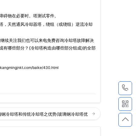
障碍物在必要时。塔测试零件。
塔，天然通风冷却器塔，绕组（或绕组）逆流冷却
以继续关注我们也可以来电免费咨询冷却塔故障解决
成有哪些部分？(冷却塔构造由哪些部分组成)的全部
.kangmingjnkt.com/baike/430.html
1
璃钢冷却塔和传统冷却塔之优势(玻璃钢冷却塔优