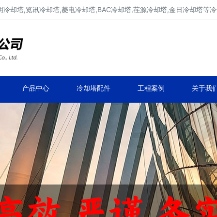
明冷却塔,览讯冷却塔,菱电冷却塔,BAC冷却塔,荏源冷却塔,金日冷却塔等
广东康明冷却塔维修、凉水塔维修改造
深圳,广州,中山,珠海,惠州,清远冷却塔维修
产品中心
冷却塔配件
工程案例
关于我