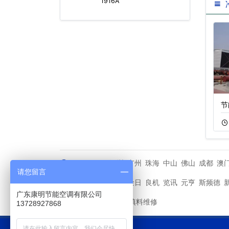
1916A
200吨不锈钢横流
闭式逆流冷却塔
节
10-22
779
10-25
1393
深圳
广州
珠海
中山
佛山
成都
澳
城市分站
请您留言
马利
金日
良机
览讯
元亨
斯频德
其他品牌
广东康明节能空调有限公司
冷却塔填料维修
友情链接
13728927868