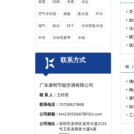
装置
结构
布置
水位
关
空气冷却器
难题
集水器
环水
如
烟气
贴合
转子
冷却塔集水池
冷
横
外壳
冷却塔夏季
水箱
玻
联系方式
佛
广东康明节能空调有限公司
高…
梅
联 系 人：
王经理
价…
康
联系电话：
13728927868
内…
如
公司邮箱：
km23055667@163.com
工
公司地址：
深圳市龙华区龙华大道2125
号卫东龙商务大厦A座