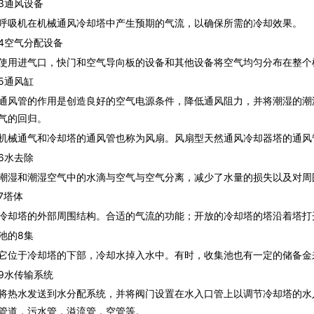
通风设备
机在机械通风冷却塔中产生预期的气流，以确保所需的冷却效果。
空气分配设备
进气口，快门和空气导向板的设备和其他设备将空气均匀分布在整个
通风缸
管的作用是创造良好的空气电源条件，降低通风阻力，并将潮湿的潮
气的回归。
通气和冷却塔的通风管也称为风扇。风扇型天然通风冷却器塔的通风
水去除
和潮湿空气中的水滴与空气与空气分离，减少了水量的损失以及对周
塔体
塔的外部周围结构。合适的气流的功能；开放的冷却塔的塔沿着塔打
的8集
于冷却塔的下部，冷却水掉入水中。有时，收集池也有一定的储备金
水传输系统
水发送到水分配系统，并将阀门设置在水入口管上以调节冷却塔的水
管道，污水管，溢流管，空管等。