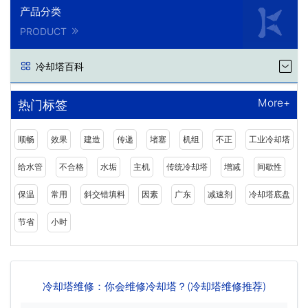
产品分类
PRODUCT
冷却塔百科
More+
热门标签
顺畅
效果
建造
传递
堵塞
机组
不正
工业冷却塔
给水管
不合格
水垢
主机
传统冷却塔
增减
间歇性
保温
常用
斜交错填料
因素
广东
减速剂
冷却塔底盘
节省
小时
冷却塔维修：你会维修冷却塔？(冷却塔维修推荐)