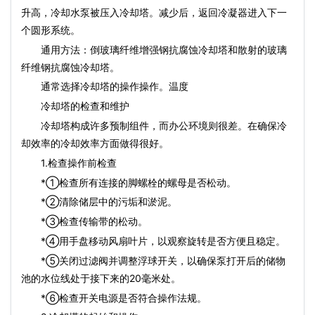
升高，冷却水泵被压入冷却塔。减少后，返回冷凝器进入下一
个圆形系统。
通用方法：倒玻璃纤维增​​强钢抗腐蚀冷却塔和散射的玻璃
纤维钢抗腐蚀冷却塔。
通常选择冷却塔的操作操作。温度
冷却塔的检查和维护
冷却塔构成许多预制组件，而办公环境则很差。在确保冷
却效率的冷却效率方面做得很好。
1.检查操作前检查
*①检查所有连接的脚螺栓的螺母是否松动。
*②清除储层中的污垢和淤泥。
*③检查传输带的松动。
*④用手盘移动风扇叶片，以观察旋转是否方便且稳定。
*⑤关闭过滤阀并调整浮球开关，以确保泵打开后的储物
池的水位线处于接下来的20毫米处。
*⑥检查开关电源是否符合操作法规。