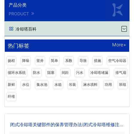
产品分类
PRODUCT
冷却塔百科
More+
热门标签
扬程
降噪
竖井
简单
系数
导致
措施
空气冷却器
循环水系统
防水
阻塞
间距
污水
冷却塔堵漏
排气扇
新鲜
水位
集水池
水箱
吊装
淋水填料
功用
班组
纤维
闭式冷却塔关键部件的保养管理办法(闭式冷却塔维修注意
事项)