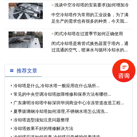
于中国生产制造行业例如如电力工程、原
浅谈中空冷却塔的安装要求(如何增加冷
油、化工厂、空气压缩机、家用<
中空冷却塔作为常用的工业设备，为了满
足生产的需求也有很多的种类，今天我们
主要向大家介绍一下中空式冷却塔的安装
闭式冷却塔在过渡季节如何正确使用
要求，让大家更好的了解它。 1、中空冷
却塔应该要选择在通风良好的地方作<
闭式冷却塔是将管式换热器置于塔内，通
过流通的空气，喷淋水与循环冷却水的热
交换达到降温的效果的一种装置。近
推荐文章
冷却塔是什么,冷却水塔一般应用在什么场所…
常见的中央空调冷却塔故障维修和保养方法有哪些…
广东康明冷却塔中标深圳华润商业中心冷冻管道改造工程…
夏季玻璃钢冷却塔如何清理,不锈钢水塔怎么清洗…
冷却塔选型须知注意问题整理
冷却塔效果不好的维修解决方法
冷却塔应该如何保养,冷却塔日常维护保养清洗…