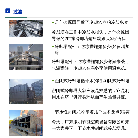
过渡
是什么原因导致了冷却塔内的冷却水变
冷却塔在工作中冷却水损失，是什么原因
导致的?广东冷却塔这里就跟大家介绍一
下，冷却水损失的原因。 原因1：蒸发损
冷却塔配件：防冻措施知多少(如何增加
失。冷却塔的工作原理就是靠蒸发热气来
冷
降温的，因此冷却水损失也是不可避免<
冷却塔配件：防冻措施知多少寒潮来袭，
气温骤降，冷却塔在寒冬季使用避免冻
坏、冻破零部件影响运行，冷却塔配件：
密闭式冷却塔循环水的特点(闭式冷却塔
请注意：电机的电流会增加,防止水盆内
结冰，请使用防冻电器，喷淋水泵、配管
密闭式冷却塔大家应该是熟悉的，它是利
使用加热<
用水在塔里进行循环从而产生热量并流到
盘管里面。那么密闭式冷却塔循环水的特
点又是什么呢？下面为大家做个简单的介
节水性封闭式冷却塔几个技术要点(喷雾
绍。 密闭式冷却塔是利用水的<
今天，广东康明节能空调设备有限公司来
与大家共享一下节水性封闭式冷却塔几个
技术要点。封闭式冷却塔如今普遍地运用