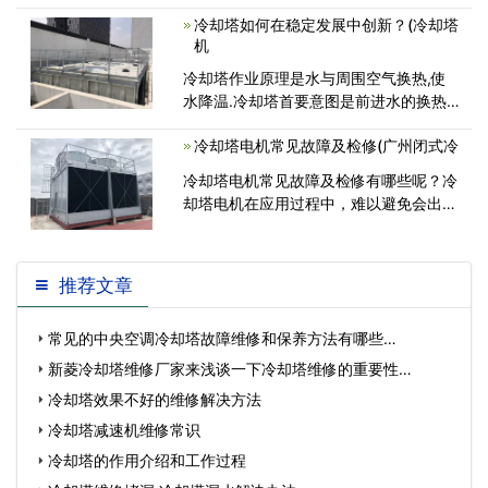
冷却塔如何在稳定发展中创新？(冷却塔
机
冷却塔作业原理是水与周围空气换热,使
水降温.冷却塔首要意图是前进水的换热
功率.前进功率首要从加大换热面积,增加
冷却塔电机常见故障及检修(广州闭式冷
水在下落过程中的停留时刻,加速空气活
动,这几方面着手.跟着材料,工艺<
冷却塔电机常见故障及检修有哪些呢？‍冷
却塔电机在应用过程中，难以避免会出现
常见故障。接下来，广东康明节能空
推荐文章
常见的中央空调冷却塔故障维修和保养方法有哪些…
新菱冷却塔维修厂家来浅谈一下冷却塔维修的重要性…
冷却塔效果不好的维修解决方法
冷却塔减速机维修常识
冷却塔的作用介绍和工作过程