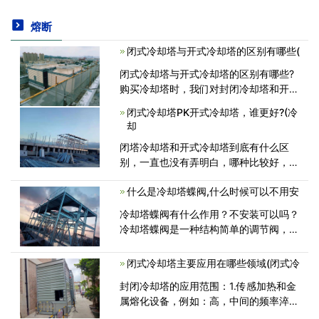
熔断
闭式冷却塔与开式冷却塔的区别有哪些(
闭式冷却塔与开式冷却塔的区别有哪些?
购买冷却塔时，我们对封闭冷却塔和开口
冷却塔之间的区别更加好奇。在介绍差异
闭式冷却塔PK开式冷却塔，谁更好?(冷
之前，让我们了解两者的工作原理。通过
却
性能比较开口冷却塔的差异<
闭塔冷却塔和开式冷却塔到底有什么区
别，一直也没有弄明白，哪种比较好，两
种塔型是怎么运行的，它们的原理是什么
什么是冷却塔蝶阀,什么时候可以不用安
呢，性能又是什么呢，今天小编为大家总
结了一些，两方面进行了PK对比，希望
冷却塔蝶阀有什么作用？不安装可以吗？
对你们有所<
冷却塔蝶阀是一种结构简单的调节阀，可
用于冷却塔循环水的开关控制，安装在管
道上主要起切断和节流作用。蝶阀启闭件
闭式冷却塔主要应用在哪些领域(闭式冷
是一个圆盘形的蝶板，在阀体内绕其自身
封闭冷却塔的应用范围：1.传感加热和金
<
属熔化设备，例如：高，中间的频率淬火
设备，中间电源和电炉，<