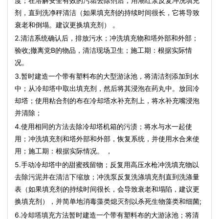
度；在溶解安全有效的污垢去除剂后，用潮红泵反复冲洗填充
剂，直到洗净秤清洁（如果填充剂的持续时间很长，它将导致
衰老和倒塌。建议更换填充剂） 。
2.清洁系统确认后，排放污水；冲洗填充物和塔外部和外部；
验收;撤离党B的物品，清洁现场卫生；施工期：根据实际情
况。
3.暂时建造一个带有塑料布的大型游泳池，将清洁剂添加到水
中；从冷却塔中取出填充剂，然后将其浸泡在药丸中。放回冷
却塔；使用粘合剂的布在冷却塔水补充剂上，将水补充嘴浸泡
并清除；
4.使用相同的方法去除冷却塔机箱的污渍；将水与水一起使
用；冲洗填充剂和塔外部和外部，恢复系统，并使用水合来使
用；施工期：根据实际情况。 ，
5.手动冷却塔中的甜蜜残留物；反复用高压水枪冲洗填充物以
去除污泥并在清洁下缩放；冲洗泵反复洗涤填充剂直到洗涤量
表（如果填充剂的持续时间很长，会导致衰老和塌陷，建议更
换填充剂），并简单地消毒藻类熄灭剂以杀死生物藻类和细菌;
6.冷却塔填充方法暂时建造一个带有塑料布的大游泳池；将清