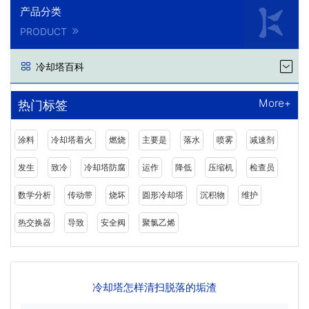
产品分类
PRODUCT
冷却塔百科
More+
热门标签
涂料
冷却塔着火
燃烧
主要是
落水
喷雾
减速剂
发生
致冷
冷却塔防腐
运作
降低
压缩机
检查员
数学分析
传动带
烧坏
圆形冷却塔
沉积物
维护
热交换器
导致
安全阀
聚氯乙烯
冷却塔怎样清扫脱落的垢渣