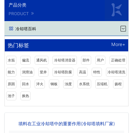
产品分类
PRODUCT
冷却塔百科
More+
热门标签
水垢
偏流
通风机
冷却塔消音器
部件
用户
正确处理
能力
润滑油
竖井
冷却塔防腐
高温
特性
冷却塔清洗
原因
回水
淬火
钢板
浊度
水系统
压缩机
扬程
池子
换热
填料在工业冷却塔中的重要作用(冷却塔填料厂家)