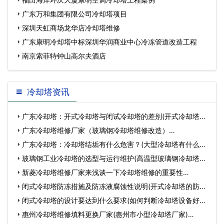
广东万和集团有限公司冷却塔项目
深圳天虹商场龙华店冷却塔维修
广东康明冷却塔中标深圳华润商业中心冷冻管道改造工程
南京索菲特钟山高尔夫酒店
冷却塔资讯
广东冷却塔：开式冷却塔与闭试冷却塔的差别(开式冷却塔和
闭式…
广东冷却塔维修厂家（玻璃钢冷却塔维修改造）…
广东冷却塔：冷却塔结垢有什么危害？(大型冷却塔有什么危
害)…
玻璃钢工业冷却塔的选型与运行维护(高温型玻璃钢冷却塔型
号…
新菱冷却塔维修厂家来浅谈一下冷却塔维修的重要性…
闭式冷却塔防冻措施及防冻液腐蚀性说明(开式冷却塔的防冻
措…
闭式冷却塔的设计要达到什么要求(如何判断冷却塔设备好坏)
…
惠州冷却塔维修填料更换厂家(惠州市小型冷却塔厂家)…