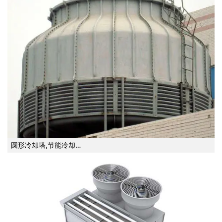
圆形冷却塔,节能冷却…