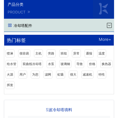
产品分类
PRODUCT
冷却塔配件
More+
热门标签
喷淋
很容易
主机
旁路
班组
异常
通报
温度
给水管
双曲线冷却塔
水泵
玻璃钢
导致
价格
换热器
火源
用户
为您
滤网
虹吸
很大
减速机
特性
挥发
S波冷却塔填料