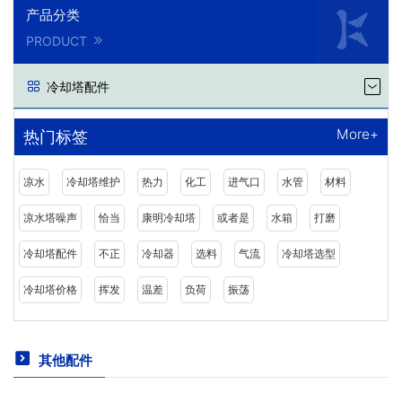
产品分类
PRODUCT
冷却塔配件
More+
热门标签
凉水
冷却塔维护
热力
化工
进气口
水管
材料
凉水塔噪声
恰当
康明冷却塔
或者是
水箱
打磨
冷却塔配件
不正
冷却器
选料
气流
冷却塔选型
冷却塔价格
挥发
温差
负荷
振荡
其他配件