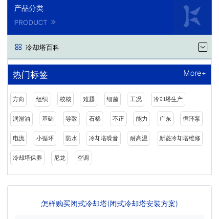
产品分类
PRODUCT
冷却塔百科
More+
热门标签
方向
组织
校核
难题
细菌
工况
冷却塔生产
润滑油
基础
导致
石棉
不正
能力
广东
循环泵
电流
小循环
防水
冷却塔噪音
耐高温
新菱冷却塔维修
冷却塔保养
尼龙
空调
怎样购买闭式冷却塔(闭式冷却塔安装方案)