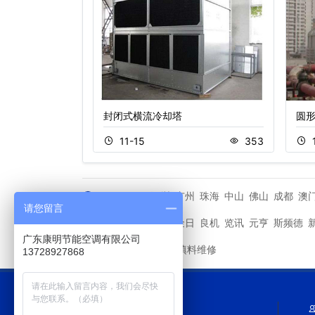
流闭式冷却塔
封闭式横流冷却塔
圆形
513
11-15
353
深圳
广州
珠海
中山
佛山
成都
澳
城市分站
请您留言
马利
金日
良机
览讯
元亨
斯频德
其他品牌
广东康明节能空调有限公司
冷却塔填料维修
友情链接
13728927868
网站导航