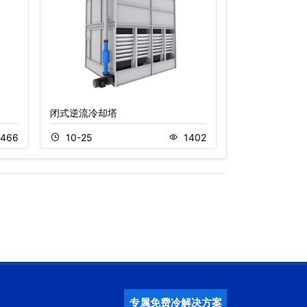
闭式逆流冷却塔
不锈钢复合流闭
466
10-25
1402
11-22
专属免费冷解决方案