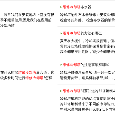
维修冷却塔
布水器
季，通常我们在安装地方上都没有很
冷却塔配件布水器维修：安装冷却
季不经常使用,因此我们在应用前
检查塔的外部。 检查布水器的轴
下冷却塔维
维修冷却塔
的方法有哪些
夏天在大楼中，冷却塔很普遍，但
常的冷却塔维修维护保养是非常有
高冷却塔应用期限，减少冷却塔维
维修冷却塔
的注意事项有哪些
赶在什么时候
维修冷却塔
最合适，这
冷却塔维修注意事项:请一月一次
升级多长时间进行
维修冷却塔
?怎样
请松开皮带，送风机轴承部加油，并
维修冷却塔
时要知道冷却塔填料
冷却塔填料功能的优点直接影响冷
冷却塔填料带来了不同的冷却能力
料对水温的影响是什么呢?以下内容了