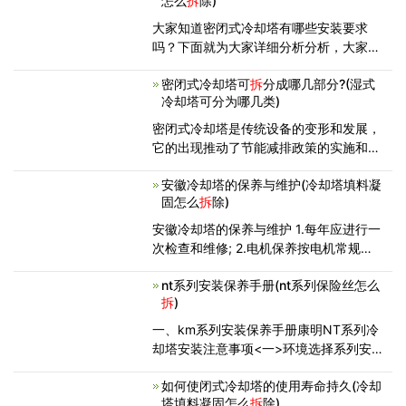
怎么
拆
除)
拆
换周期时间也就是它的使用期限，这个
是由许多层面感觉的，包含环
大家知道密闭式冷却塔有哪些安装要求
吗？下面就为大家详细分析分析，大家学
习一下。 1一般要求 1.1密闭式冷
密闭式冷却塔可
拆
分成哪几部分?(湿式
却塔应符合本标准要求，并按经规定程序
冷却塔可分为哪几类)
批准的图样和技术文件制造。
1.2 冷却塔的原材料、配套、外购
密闭式冷却塔是传统设备的变形和发展，
它的出现推动了节能减排政策的实施和水
资源的节约，冶金、航空、电力、化工、
安徽冷却塔的保养与维护(冷却塔填料凝
机械、石油、食品、塑料、橡胶等等行业
固怎么
拆
除)
得到了广泛的应用。 密闭式冷却塔以封
闭循环的工艺流体携带富余
安徽冷却塔的保养与维护 1.每年应进行一
次检查和维修; 2.电机保养按电机常规进
行。齿轮箱内要经常灌满润滑油，不得低
nt系列安装保养手册(nt系列保险丝怎么
于标准线; 3.填料、壳体如有积污须及时
拆
)
清除，防止堵塞，填料清洗、周期不大于
一年，一般每当使用时即清洗
一、km系列安装保养手册康明NT系列冷
却塔安装注意事项<一>环境选择系列安
装保养手册有良好的冷却设备，还须安装
如何使闭式冷却塔的使用寿命持久(冷却
在适当的位置，才能得到理想的冷却效
塔填料凝固怎么
拆
除)
果，在选择安装位置时应留意以下几点：