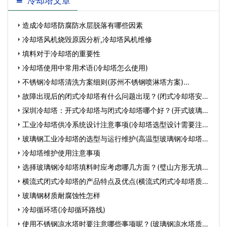
冷却塔文章
料、冷却塔风机、冷却塔电机、减速机、
造成冷却塔防腐防水层脱落有哪些因素
冷却塔风机烧毁原因分析,冷却塔风机维修
填料对于冷却塔的重要性
冷却塔使用中常用术语(冷却塔怎么使用)
不锈钢冷却塔清洗方案细则(苏州不锈钢喷淋塔方案)…
故障出现后的闭式冷却塔有什么问题出现？(闭式冷却塔安装
在室…
深圳冷却塔：开式冷却塔与闭式冷却塔哪个好？(开式玻璃钢
冷却塔…
工业冷却塔供冷系统设计注意事项(冷却塔选型设计需要注意
什…
玻璃钢工业冷却塔的选型与运行维护(高温型玻璃钢冷却塔型
号…
冷却塔维护使用注意事项
选择玻璃钢冷却塔填料时应考虑哪几方面？(璧山方形无填料
玻璃…
横流式闭式冷却塔的产品特点及优点(横流式闭式冷却塔质量
好…
玻璃钢材质耐腐蚀性怎样
冷却循环塔(冷却循环路线)
使用不锈钢凉水塔时要注意哪些事项呢？(玻璃钢凉水塔质量)