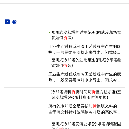
拆
密闭式冷却塔的适用范围(闭式冷却塔盘
管如何
拆
装)
工业生产过程或制冷工艺过程中产生的废
热，一般需要用冷却水来导走。闭式冷却
塔的作用就是将携带废热的冷却水在塔内
密闭式冷却塔的适用范围(闭式冷却塔盘
与空气进行热交换，使废热传输给空气并
管如何
拆
装)
散入大气中。 密闭式冷却塔主要应用
工业生产过程或制冷工艺过程中产生的废
于火电厂内，锅炉将水加热成
热，一般需要用冷却水来导走。闭式冷却
塔的作用就是将携带废热的冷却水在塔内
冷却塔填料
拆
换时间与
拆
换方法步骤(空
与空气进行热交换，使废热传输给空气并
调冷却塔pvc填料多长时间更换)
散入大气中。 密闭式冷却塔主要应用
于火电厂内，锅炉将水加热成
所有的冷却塔全是要按时
拆
换填充料的，
由于填充料针对玻璃钢冷却塔的高效率十
分关键的。文中就详细介绍下冷却塔配件
密闭式冷却塔安装要求(冷却塔填料凝固
拆
换周期时间与
拆
换流程。冷却塔配件的