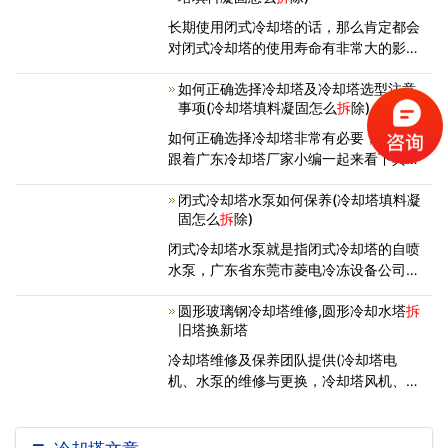
避免安装在防火通道或易反射音量的高
长期使用闭式冷却塔的话，那么肯定都会
对闭式冷却塔的使用寿命有非常大的影
响，冷却塔在进行使用的过程中，一定要
如何正确选择冷却塔及冷却塔选型注意
做好维护和清理工作，从现在的情况来看
事项(冷却塔填料凝固怎么
拆
除)
是冷却塔，基本上每个冷却塔都有着属于
自己的使用标准。下面就跟小编一起
如何正确选择冷却塔非常有必要，下面就
跟着广东冷却塔厂家小编一起来看下其中
的步骤吧！1.根据冷却水的温度，冷却塔
闭式冷却塔水泵如何保养(冷却塔填料凝
的选择包括：高温塔、中温塔和常温塔。
固怎么
拆
除)
2.根据安装位置的现状和噪声的要求，冷
却塔的选择包括横流塔和逆流塔
闭式冷却塔水泵就是指闭式冷却塔的自喷
水泵，广东省东莞市菱电冷冻设备公司闭
式冷却塔自喷水泵选用不会受到转为限定
圆形玻璃钢冷却塔维修,圆形冷却水塔
拆
的高品质机械设备水泵密封，无渗漏，长
旧塔换新塔
寿命，并采用专用型室外型电动机，独特
配备的轴承厂家，确保水泵长期性靠
冷却塔维修及保养团队提供(冷却塔电
机、水泵的维修与更换，冷却塔风机、转
头、洒水管的更换，冷却塔填料的更换与
清洗，安装风筒，风曲，冷却塔补漏等服
务)，同时生产经营各种规格的冷却塔填