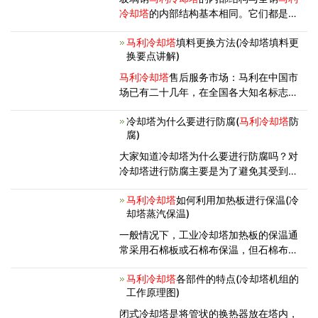
冷却塔
的内部结构基本相同。它们都是循
环水系统必不可少的冷却设备。它们的原
马利冷却塔
填料更换方法(冷却塔填料更
理基本相同。从
马利冷却塔
的形状可分为
换要点讲解)
圆形
马利冷却塔
和方形
马利冷却塔
，原理
上可分为开式
马利冷却塔
马利冷却塔
售后服务市场：马利在中国市
场已有二十几年，在全国各大知名标志性
建筑得到广泛应用。众所周知，冷却塔的
冷却塔为什么要进行防腐(
马利冷却塔
防
使用寿命是15年左右，因此大量冷却塔都
腐)
进入升级改造市场。比如更换冷却塔填
料，电机，风机，减速器等配件。因此给
大家知道冷却塔为什么要进行防腐吗？对
冷却塔进行防腐主要是为了避免其受到化
学腐蚀。 在冷却塔使用过程中空气中
马利冷却塔
如何利用加热板进行保温(冷
的C02渗透到混凝土内，与其碱性物质起
却塔蒸汽保温)
化学反应后生成碳酸盐和水，使混凝土碱
度降低。水泥在水化过程中生
一般情况下，工业冷却塔加热板的保温通
常采用石棉板或石棉布保温，但石棉布不
易摆放平整，对压板的平行度保证也有定
马利冷却塔
各部件的特点(冷却塔机组的
的影响。石棉板的种类很多，常见的是橡
工作原理图)
胶石棉板，但这种石棉板却不对以用于密
封隔热用的材料，具有一定的可压级
闭式冷却塔是将管状的换热器放在塔内，