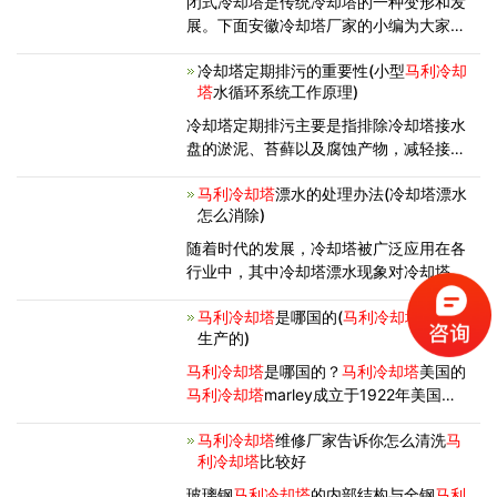
闭式冷却塔是传统冷却塔的一种变形和发
展。下面安徽冷却塔厂家的小编为大家介
绍下闭式冷却塔的安装介绍，希望可以帮
冷却塔定期排污的重要性(小型
马利冷却
助到大家。 1、冷却塔安装位置的选择 闭
塔
水循环系统工作原理)
式冷却塔适宜安装在防雨棚内或与外界环
境有良好通风条件的室
冷却塔定期排污主要是指排除冷却塔接水
盘的淤泥、苔藓以及腐蚀产物，减轻接水
盘的自身重量，防止堵塞回水管道，降低
马利冷却塔
漂水的处理办法(冷却塔漂水
循环水秽浊率，强化冷却塔制冷效
怎么消除)
果。 对于使用地下水或者自来水为主
的用户，由于循环水介质硬度比较高，所
随着时代的发展，冷却塔被广泛应用在各
以
行业中，其中冷却塔漂水现象对冷却塔运
行的自身安全和周围设备环境的安全性有
马利冷却塔
是哪国的(
马利冷却塔
是哪里
很大的影响。关于冷却塔漂水的严重现
生产的)
象，其处理的方法如下： 1、添加冷
却塔收水器或许挡水板，能够有用的
马利冷却塔
是哪国的？
马利冷却塔
美国的
马利冷却塔
marley成立于1922年美国堪
萨斯城的马利公司现在已经是美国斯必克
马利冷却塔
维修厂家告诉你怎么清洗
马
集团重要的一员。斯必克集团是一家年销
利冷却塔
比较好
售收入50亿美元，提供多元化服务的跨
国集团公司。通过遍及网络上的
玻璃钢
马利冷却塔
的内部结构与全钢
马利