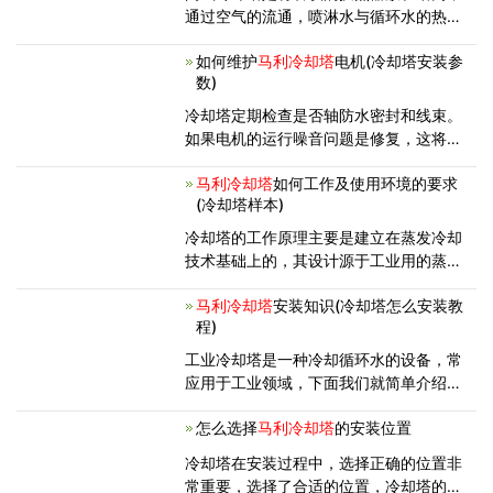
通过空气的流通，喷淋水与循环水的热交
换来保证降温的效果。并且，闭式冷却塔
如何维护
马利冷却塔
电机(冷却塔安装参
的结构为全封闭模式，进行换热的水不会
数)
被污染，从而可以有效的保护主设备的正
常工作。下面，分别介绍下闭式冷却
冷却塔定期检查是否轴防水密封和线束。
如果电机的运行噪音问题是修复，这将是
更好的定期润滑脂，发现有太多的噪音轴
马利冷却塔
如何工作及使用环境的要求
承更换防止水分水，完成密封，轴承，电
(冷却塔样本)
腐蚀干净的水百合片，隔音毯，去除污
垢。线路维修。一边关闭以防止再度想起
冷却塔的工作原理主要是建立在蒸发冷却
技术基础上的，其设计源于工业用的蒸发
冷却器。是利用水泵或其他压力装置产生
马利冷却塔
安装知识(冷却塔怎么安装教
的压力，使从冷凝器、吸收器或工艺设备
程)
等出来的温度较高的水被输送到冷却塔的
冷却盘管中，循环水进入冷却
工业冷却塔是一种冷却循环水的设备，常
应用于工业领域，下面我们就简单介绍一
下关于工业冷却塔的安装知识，希望这些
怎么选择
马利冷却塔
的安装位置
知识能够帮到大家。 1、通常，工厂
里的冷却塔都是安装在屋顶，或者其他有
冷却塔在安装过程中，选择正确的位置非
足够承载能力的建筑地面上的，原因
常重要，选择了合适的位置，冷却塔的功