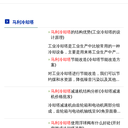
马利冷却塔
马利冷却塔
的结构优势(工业冷却塔的设
计原理)
工业冷却塔是工业生产中比较常用的一种
冷却设备，主要是用来将工业生产中产生
的高温进行排除。工业冷却塔的运行系统
马利冷却塔
节能改造(冷却塔节能改造方
中包含了多种设备的专用零部件，其结构
案)
优势包括： ①塔体采用好的玻璃钢
对工业冷却塔进行节能改造，我们可以节
制作而成，具有良好的稳定性和足
约煤和水资源，降低噪音污染以及其他污
染，获得更多的环境和经济效益。工业冷
马利冷却塔
减速机结构分析(冷却塔减速
却塔的节能改造要求我们做好方案设
机价格批发)
计。 工业冷却塔的节能改造工程将对
冷却塔的进风口实施改造，根据工厂
冷却塔减速机由齿轮箱和电动机两部分组
成，齿轮箱与电动机轴线呈90角异面垂
直相交，电动机轴直接插入齿轮箱输入轴
马利冷却塔
使用浮球阀有什么好处(开封
孔内，并将电动机与齿轮箱以螺栓相连