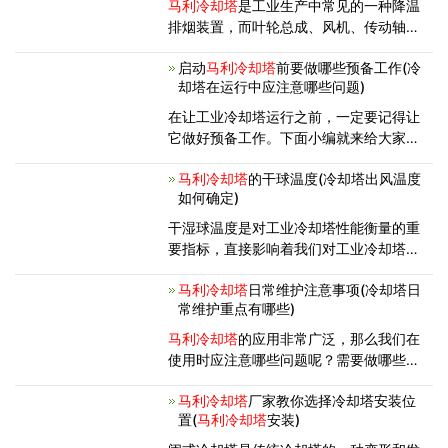
马利冷却塔
是工业生产中常见的一种降温
排烟装置，而叶轮总成、风机、传动轴是
工业冷却塔上的三个核心组成部件，直接
启动
马利冷却塔
前要做哪些预备工作(冷
影响着工业冷却塔的运行，所以对这三个
却塔在运行中应注意哪些问题)
核心部件用户朋友要多加了解，以便更好
的操作和使用工业冷却塔。
在让工业冷却塔运行之前，一定要记得让
它做好预备工作。下面小编就来给大家分
享一下，启动工业冷却塔之前一定要做好
马利冷却塔
的干球温度(冷却塔出风温度
的工作。 1、工业冷却塔的水盆一定
如何确定)
要记得清理干净。 2、它体内风机叶
片的角度要是一致的，并且叶片
干湿球温度是对工业冷却塔性能衡量的重
要指标，直接影响着我们对工业冷却塔的
选型。工业冷却塔的湿球温度和干球温度
马利冷却塔
日常维护注意事项(冷却塔日
是两个不同的概念，下面具体为大家介绍
常维护重点有哪些)
下工业冷却塔的干球温度。 干球温度
是用温度计挂在室外或室内
马利冷却塔
的应用非常广泛，那么我们在
使用时应注意哪些问题呢？需要做哪些去
清理维护工作呢？我们平时在清理时都是
马利冷却塔
厂家教你选择冷却塔安装位
如何做的呢？相信很多用户都比较关注这
置(
马利冷却塔
安装)
些问题，接下来就由我们来为您讲解一
下，帮助您更好的清理和维护工业冷却