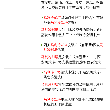
何清除呢？ 1、酸碱中和
在发电、炼油、化工、制盐、造纸、钢铁
及中央空调等行业工艺系统过程中所产生
的废热要用冷却水导走，冷却水吸收废热
马利冷却塔
是如何处理工业废热的(节能
后，使循环冷却水温升高，冷却塔的作用
环保
马利冷却塔
方案)
是将携带的冷却水在冷却塔内与空气进行
热湿交换，空气带着冷却水的废
马利冷却塔
是利用水和空气的接触，通过
蒸发作用来散去工业上或制冷空调中产生
的废热的一种设备。那么工业冷却塔是如
西安
马利冷却塔
安装方式有那些(西安
马
何来处理工业废热的呢？下面河南冷却塔
利冷却塔
优势)
厂家就来为大家介绍一下。冷却塔在日常
使用的过程中，可防止杂物进
马利冷却塔
是安装方式有那些： 一，西
安闭式冷却塔安装位置的选择 西安闭式
冷却塔适宜安装在防雨棚内或与外界环境
马利冷却塔
清洗步骤(马利逆流闭式冷却
有良好通风条件的室内，在排风方向空间
塔怎么清洗)
不得低于2.0m，使闭式冷却塔在工作中
由冷却风扇排出的热风散发到外界环
马利冷却塔
常年放置环境当中使用，冷却
塔内的空气流通与周围空气相互流通，风
机的强力阴风效果，使得周围环境当中大
马利冷却塔
中三大核心部件介绍(冷却塔
量的泥沙、尘土、细菌等物质伴随着空气
机组的工作原理图)
进入到冷却塔当中。冷却塔当中的湿热环
境优势微生物生长的良好环境