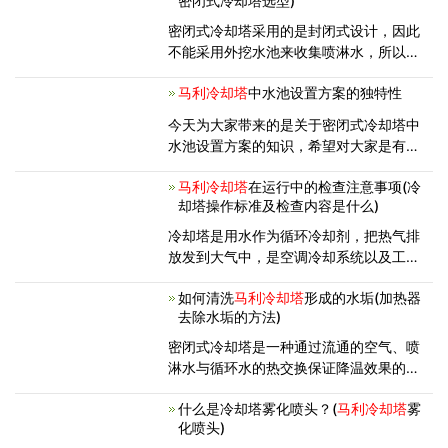
密闭式冷却塔选型)
接。这使减速器结构紧凑，便于安装、装
配拆解和维修，以下给大家介绍的是冷
密闭式冷却塔采用的是封闭式设计，因此
不能采用外挖水池来收集喷淋水，所以会
在设备的底部安装浮球阀设备，方便对水
马利冷却塔
中水池设置方案的独特性
池水量的控制。那么浮球阀除了控制水池
的水量还有什么好处呢？ 1、不需要
今天为大家带来的是关于密闭式冷却塔中
配备专门的人员对冷却塔进行补
水池设置方案的知识，希望对大家是有帮
助的。 其实，将密闭式冷却塔的水池
马利冷却塔
在运行中的检查注意事项(冷
内置一方面是为了更好的保证密封性，更
却塔操作标准及检查内容是什么)
一方面也是为了减少耗水量，这也充分证
明密闭式冷却塔的一大优势——
冷却塔是用水作为循环冷却剂，把热气排
放发到大气中，是空调冷却系统以及工业
生产的冷却设备，在使用过程中要注意检
如何清洗
马利冷却塔
形成的水垢(加热器
查冷却塔运行是否正常。通常需要注意以
去除水垢的方法)
下事项： 1、保持水塔内清洁定期做
水质处理。 2、运行约60h后
密闭式冷却塔是一种通过流通的空气、喷
淋水与循环水的热交换保证降温效果的设
备，在冶金、食品、橡胶、塑料、机械、
什么是冷却塔雾化喷头？(
马利冷却塔
雾
化工等行业。密闭式冷却塔长时间操作后
化喷头)
会形成水垢，那么冷却塔设备的水垢应如