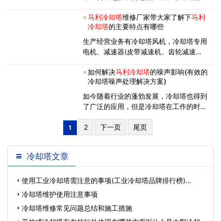
能可以达到事半功倍的效果。反之，如果
马利冷却塔
维修厂家带大家了解下
马利
位置选择不当，可能会影响冷却塔的冷却
冷却塔
的主要特点有哪些
能力。1. 冷却塔应安装在清洁和通风良好
的环境中，塔群安装时应保持一定
生产经营业务有冷却塔风机，冷却塔专用
电机、减速器(皮带减速机、齿轮减速
机）、皮带轮、布水器及风机和各种冷却
如何解决
马利冷却塔
的噪声影响(有效的
塔配件等产品同时能为客户定制非标冷却
冷却塔噪声处理解决方案)
塔配件产品。同时生产经销马利、新菱、
良研、金日、斯频德、荏原、
如今随着行业的蓬勃发展，冷却塔也得到
了广泛的应用，但是冷却塔在工作的时候
会发出一定的噪音，会给大家带来很多不
便，那么有什么解决办法呢? 冷却塔? 有
2
下一页
尾页
1
噪音影响吗? 下面
马利冷却塔
维修厂家为
大家介绍冷却塔噪音解决方案
冷却塔文章
使用工业冷却塔需注意的事项(工业冷却塔品牌排行榜)…
冷却塔维护使用注意事项
冷却塔维修常见问题总结和施工措施