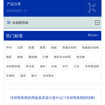
产品分类
PRODUCT
冷却塔百科
More+
热门标签
平均
完美
防腐
雾霭
校核
普通冷却塔
双曲面冷却塔
都是
换热
建筑物
打磨
循环水冷却塔
热交换
冷却塔价格
布水器
成本
水池
水平
工业
冷却塔选择
水系统
清洗
能力
冷却塔水
冷却塔风筒的用途及其设计是什么?(冷却塔风筒的结构)