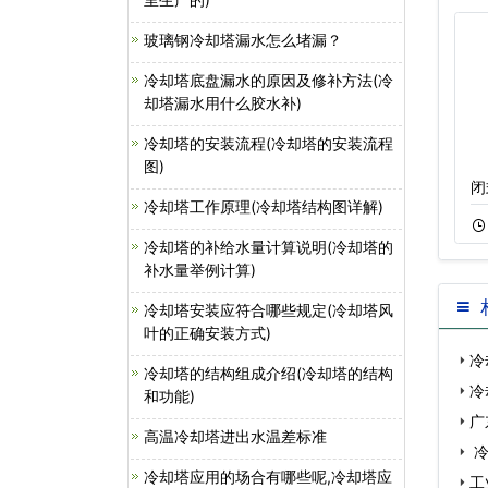
玻璃钢冷却塔漏水怎么堵漏？
冷却塔底盘漏水的原因及修补方法(冷
却塔漏水用什么胶水补)
冷却塔的安装流程(冷却塔的安装流程
图)
广东闭式逆流冷却
圆形冷却塔,节能
闭
冷却塔工作原理(冷却塔结构图详解)
11-15
608
11-22
621
冷却塔的补给水量计算说明(冷却塔的
补水量举例计算)
冷却塔安装应符合哪些规定(冷却塔风
叶的正确安装方式)
冷
冷却塔的结构组成介绍(冷却塔的结构
冷
和功能)
广
高温冷却塔进出水温差标准
冷
冷却塔应用的场合有哪些呢,冷却塔应
塔填
工