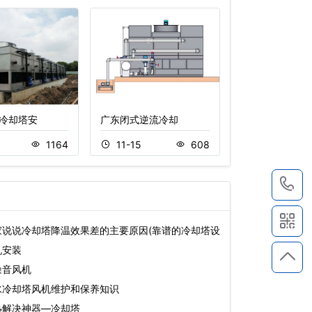
冷却塔安
广东闭式逆流冷却
圆形冷却塔,节
1
1164
11-15
608
11-22
1
家说说冷却塔降温效果差的主要原因(靠谱的冷却塔设
机安装
噪音风机
水冷却塔风机维护和保养知识
热解决神器—冷却塔