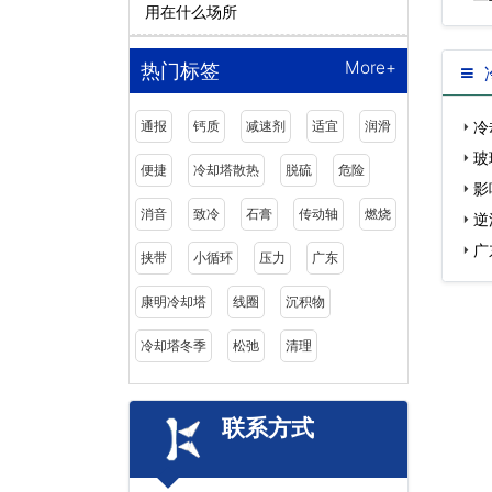
用在什么场所
More+
热门标签
通报
钙质
减速剂
适宜
润滑
冷
维…
玻
便捷
冷却塔散热
脱硫
危险
后…
影
消音
致冷
石膏
传动轴
燃烧
逆
广
挟带
小循环
压力
广东
家…
康明冷却塔
线圈
沉积物
冷却塔冬季
松弛
清理
联系方式