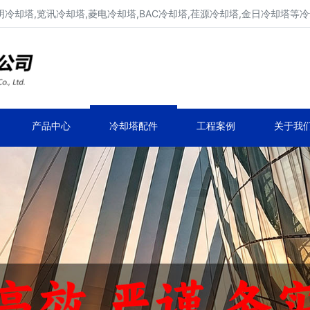
明冷却塔,览讯冷却塔,菱电冷却塔,BAC冷却塔,荏源冷却塔,金日冷却塔等
广东康明冷却塔维修、凉水塔维修改造
深圳,广州,中山,珠海,惠州,清远冷却塔维修
产品中心
冷却塔配件
工程案例
关于我