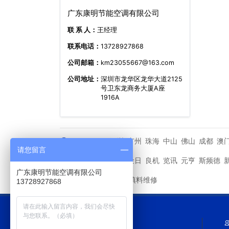
广东康明节能空调有限公司
联 系 人：
王经理
联系电话：
13728927868
公司邮箱：
km23055667@163.com
公司地址：
深圳市龙华区龙华大道2125
号卫东龙商务大厦A座
1916A
深圳
广州
珠海
中山
佛山
成都
澳
城市分站
请您留言
马利
金日
良机
览讯
元亨
斯频德
其他品牌
广东康明节能空调有限公司
冷却塔填料维修
友情链接
13728927868
网站导航