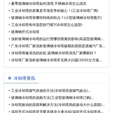
夏季玻璃钢冷却塔如何清理,不锈钢水塔怎么清洗
工业冷却塔的质量是市场竞争的核心！(工业冷却塔厂商)
玻璃钢冷却塔有哪些特殊的特点？(小型玻璃钢冷却塔图片)
工业冷却塔有何选型技巧呢?(冷却塔怎么选型)
玻璃钢开式冷却塔
浅析玻璃钢冷却塔的运行受哪些因素的影响(高温型玻璃钢冷
却
广东冷却塔厂家浅析玻璃钢冷却塔破裂的原因及措施?(广东
圆
冷却塔维修清洗的好处,玻璃钢冷却塔清洗厂家哪家好？
冷却塔厂家浅析玻璃钢冷却塔常见两大问题(3500立方玻璃
钢冷
冷却塔资讯
工业冷却塔烟气排放的方法(冷却塔排放烟气缺点)…
玻璃钢冷却塔的选购方法(工业型玻璃钢冷却塔订购)…
冷却塔振动的原因和解决方法(冷却塔风机振动大什么原因)…
深圳开式冷却塔是否要选择淬火液冷却(深圳开式冷却塔选型)