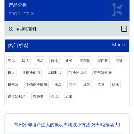
产品分类
PRODUCT
冷却塔百科
More+
热门标签
气温
吸入
污垢
传递
通式
沉积物
聚丙烯
电镀
很大
良机冷却塔
风机叶片
制冷压缩机
空气冷却器
排气扇
不锈钢冷却塔
水温
高于
涂装
流量
储水
逆流冷却塔
有必要
高温
溢出
常州冷却塔产生大的振动声响减小方法(冷却塔振动大)