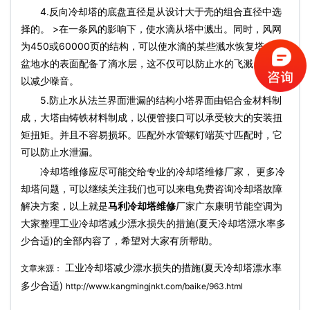
4.反向冷却塔的底盘直径是从设计大于壳的组合直径中选
择的。 >在一条风的影响下，使水滴从塔中溅出。同时，风网
为450或60000页的结构，可以使水滴的某些溅水恢复塔，水
盆地水的表面配备了滴水层，这不仅可以防止水的飞溅，还可
以减少噪音。
5.防止水从法兰界面泄漏的结构小塔界面由铝合金材料制
成，大塔由铸铁材料制成，以便管接口可以承受较大的安装扭
矩扭矩。并且不容易损坏。匹配外水管螺钉端英寸匹配时，它
可以防止水泄漏。
冷却塔维修应尽可能交给专业的冷却塔维修厂家， 更多冷
却塔问题，可以继续关注我们也可以来电免费咨询冷却塔故障
解决方案，以上就是
马利冷却塔维修
厂家广东康明节能空调为
大家整理工业冷却塔减少漂水损失的措施(夏天冷却塔漂水率多
少合适)的全部内容了，希望对大家有所帮助。
工业冷却塔减少漂水损失的措施(夏天冷却塔漂水率
文章来源：
多少合适)
http://www.kangmingjnkt.com/baike/963.html