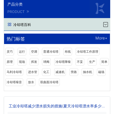
产品分类
PRODUCT
冷却塔百科
More+
热门标签
灵巧
运行
空调
普通冷却塔
布线
冷却塔工作原理
原理
现场
挥发
球阀
冷却塔降噪
不妥
生产
简单
马利冷却塔
进水管
化工
减速机
旁路
抽水机
磁场
冷却塔噪音
放水
双曲面冷却塔
工业冷却塔减少漂水损失的措施(夏天冷却塔漂水率多少合
适)