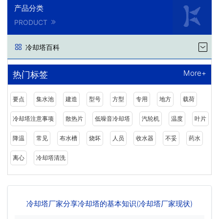
产品分类
PRODUCT
冷却塔百科
More+
热门标签
要点
集水池
建造
型号
方型
专用
地方
载荷
冷却塔注意事项
散热片
低噪音冷却塔
汽轮机
温度
叶片
降温
常见
布水槽
烧坏
人员
收水器
不妥
药水
离心
冷却塔清洗
冷却塔厂家分享冷却塔的基本知识(冷却塔厂家现状)