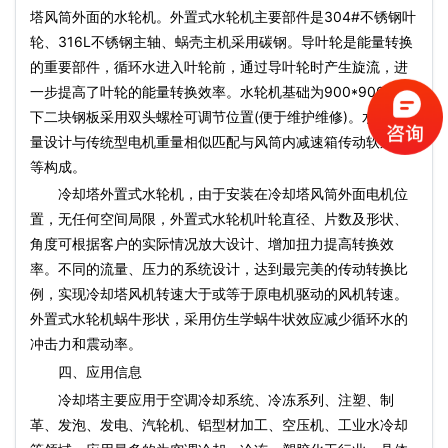
塔风筒外面的水轮机。外置式水轮机主要部件是304#不锈钢叶
轮、316L不锈钢主轴、蜗壳主机采用碳钢。导叶轮是能量转换
的重要部件，循环水进入叶轮前，通过导叶轮时产生旋流，进
一步提高了叶轮的能量转换效率。水轮机基础为900*900上、
下二块钢板采用双头螺栓可调节位置(便于维护维修)。水轮机重
量设计与传统型电机重量相似匹配与风筒内减速箱传动软连接
等构成。
冷却塔外置式水轮机，由于安装在冷却塔风筒外面电机位
置，无任何空间局限，外置式水轮机叶轮直径、片数及形状、
角度可根据客户的实际情况放大设计、增加扭力提高转换效
率。不同的流量、压力的系统设计，达到最完美的传动转换比
例，实现冷却塔风机转速大于或等于原电机驱动的风机转速。
外置式水轮机蜗牛形状，采用仿生学蜗牛状效应减少循环水的
冲击力和震动率。
四、应用信息
冷却塔主要应用于空调冷却系统、冷冻系列、注塑、制
革、发泡、发电、汽轮机、铝型材加工、空压机、工业水冷却