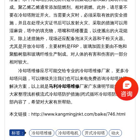
成。聚乙烯乙烯通常添加阻燃剂。相对易燃。此外，请尽量不
要在冷却塔附近开火。当需要火灾时，必须采取有效的安全措
施，并且在处理火灾证书后可以发射火灾。采取的措施可以用
湿麻袋，塔中的填充物，塔嘴和塔楼覆盖，以使溅出的火花熄
灭。除上述措施外，现场还应配备泡沫灭火器和干粉灭火器。
尤其是开放冷却塔，主要材料是FRP，玻璃加固主要由不饱和
聚酯树脂和玻璃纤维生产制成。对人体的有害和伤害的一部分
相对较大。
冷却塔维修应尽可能交给专业的冷却塔维修厂家， 更多冷
却塔问题，可以继续关注我们也可以来电免费咨询冷却塔故障
解决方案，以上就是
马利冷却塔维修
厂家广东康明节能空调为
大家整理浅析横流式冷却塔防护措施(闭式循环冷却塔防冻)的全
部内容了，希望对大家有所帮助。
本文链接：http://www.kangmingjnkt.com/baike/746.html
标签：
冷却塔维修
冷却塔电机
开式冷却塔
动火