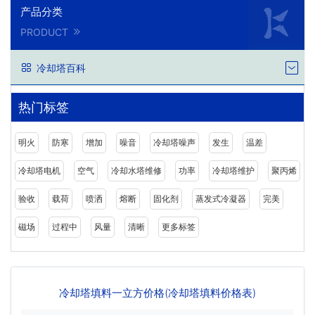
产品分类
PRODUCT
冷却塔百科
热门标签
明火
防寒
增加
噪音
冷却塔噪声
发生
温差
冷却塔电机
空气
冷却水塔维修
功率
冷却塔维护
聚丙烯
验收
载荷
喷洒
熔断
固化剂
蒸发式冷凝器
完美
磁场
过程中
风量
清晰
更多标签
冷却塔填料一立方价格(冷却塔填料价格表)