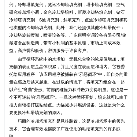
剂，冷却塔填充剂，览讯冷却塔填充剂，塔卡塔填充剂，空气
研究冷却塔小调，金色冷却塔填料，新菱冷却塔填充剂，钻石
冷却塔填充剂，S波填充剂，斜填充剂，点波冷却塔填充剂和其
他类型的冷却塔填充剂。此外，我们还提供其他冷却塔配件：
冷却塔旋转喷嘴，喷雾设备等。广东康明空调设备有限公司/储
藏塔食品制造商，带有小利润的基本原理，市场上高成本效
益，高声誉和低价，密切服务于许多客户。
由于循环系统中的水增加，无机化合物的浓度值增加，填
充物的表面层是晶体积累，并且尺度在表面层和塔内。它被委
托给应用程序，该应用程序被捕获在“邪恶循环”中，即自身的重
量在缩放后越来越重。在过载的情况下，将填充剂组合在一起
以产生“弯曲”变形。前部的碰撞力和冲击力变得明显。这也是一
个不可逆转的“邪恶循环”。一旦这种循环开始，填充就可以由于
推力而轻松打破粘结点。大幅减少并燃烧设备。这就是为什么
要更换冷却塔填充剂的原因。
玛丽的冷却塔填充剂是悬挂装置，这是冷却塔场中的领先
技术。它合理有效地摆脱了广泛使用的粘结填充剂的许多缺
陷。