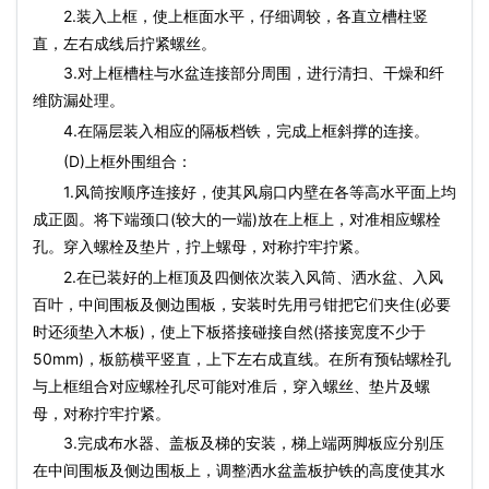
2.装入上框，使上框面水平，仔细调较，各直立槽柱竖
直，左右成线后拧紧螺丝。
3.对上框槽柱与水盆连接部分周围，进行清扫、干燥和纤
维防漏处理。
4.在隔层装入相应的隔板档铁，完成上框斜撑的连接。
(D)上框外围组合：
1.风筒按顺序连接好，使其风扇口内壁在各等高水平面上均
成正圆。将下端颈口(较大的一端)放在上框上，对准相应螺栓
孔。穿入螺栓及垫片，拧上螺母，对称拧牢拧紧。
2.在已装好的上框顶及四侧依次装入风筒、洒水盆、入风
百叶，中间围板及侧边围板，安装时先用弓钳把它们夹住(必要
时还须垫入木板)，使上下板搭接碰接自然(搭接宽度不少于
50mm)，板筋横平竖直，上下左右成直线。在所有预钻螺栓孔
与上框组合对应螺栓孔尽可能对准后，穿入螺丝、垫片及螺
母，对称拧牢拧紧。
3.完成布水器、盖板及梯的安装，梯上端两脚板应分别压
在中间围板及侧边围板上，调整洒水盆盖板护铁的高度使其水