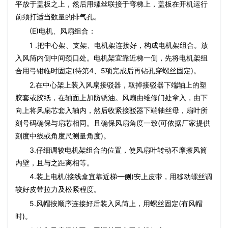
平放于盖板之上，然后用螺丝联接于弯梯上，盖板在开机运行
前须打适当数量的排气孔。
(E)电机、风扇组合：
1 .把中心架、支架、电机架连接好，构成电机架组合。放
入风筒内侧中间颈口处。电机架宜靠近梯一侧，先将电机架组
合用弓钳临时固定(待第4、5项完成后再钻孔穿螺丝固定)。
2.在中心架上装入风扇接驳器，取掉接驳器下端轴上的塑
胶套或胶纸，在轴面上加防锈油。风扇由维修门处拿入，由下
向上将风扇芯套入轴内，然后收紧接驳器下端轴丝母，扇叶所
刻号码确保与扇芯相同。且确保风扇角度一致(可依据厂家提供
刻度中线或角度尺测量角度)。
3.仔细调较电机架组合的位置，使风扇叶转动不摩擦风筒
内壁，且与之距离相等。
4.装上电机(接线盒宜靠近梯一侧)安上皮带，用移动螺丝调
较好皮带拉力及松紧程度。
5.风帽按顺序连接好后装入风筒上，用螺丝固定(有风帽
时)。