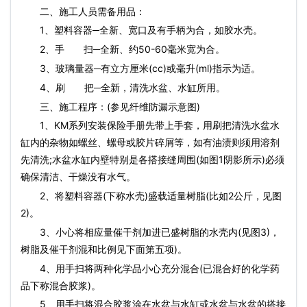
二、施工人员需备用品：
1、塑料容器─全新、宽口及有手柄为合，如胶水壳。
2、手 扫─全新、约50-60毫米宽为合。
3、玻璃量器─有立方厘米(cc)或毫升(ml)指示为适。
4、刷 把─全新，清洗水盆、水缸所用。
三、施工程序：(参见纤维防漏示意图)
1、KM系列安装保险手册先带上手套，用刷把清洗水盆水
缸内的杂物如螺丝、螺母或胶片碎屑等，如有油渍则须用溶剂
先清洗;水盆水缸内壁特别是各搭接缝周围(如图1阴影所示)必须
确保清洁、干燥没有水气。
2、将塑料容器(下称水壳)盛载适量树脂(比如2公斤，见图
2)。
3、小心将相应量催干剂加进已盛树脂的水壳内(见图3)，
树脂及催干剂混和比例见下面第五项)。
4、用手扫将两种化学品小心充分混合(已混合好的化学药
品下称混合胶浆)。
5、用手扫将混合胶浆涂在水盆与水缸或水盆与水盆的搭接