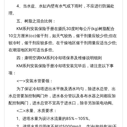
4、当水盆、水缸内壁有水气或下雨时，不应进行防漏处
理。
五、树脂之混合比例：
KM系列安装保险手册在摄氏30度时每公斤(kg)树脂配合
10立方厘米(cc)催干剂，如天气较热，催干剂量应较少些;但在
较冷时，催干剂应较多些。在干燥地区催干剂用量应适当少些;
在潮湿地区则可适当多些。
四：康明空调KM系列冷却塔保养及维修说明细则
KM系列安装保险手册冷却塔安装完毕后，请注意以下事
项：
<一>安装水管要领：
为了保证冷却塔进出水平衡及洒水均匀，除进水总管、出
水总管要加控制阀门外，进水各分管以及各布水器之间都应加
配控制阀门，进水总管不宜高于进水口，除非另加装电动阀。
<二>水量、水质要求：
1、进塔水量为设计水流量的85%～105%。
2、进塔水质总固体不超过5000mg/L，含油(包括焦油)不