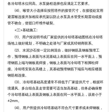
各冷却塔水位同高。水泵扬程选择也应满足工艺要求。
(4)、喉管大小选择应按照塔件的接管尺寸，在接驳处宜用
避震喉连接并加相应承托架以防止水泵及水管受长期震动或接
管不吻合，使驳口纤维件破裂。
<三>基础施工:
(1)、用户按说明书或厂家提供的冷却塔基础图纸在冷却塔
场地上做好规划，不明确之处请与厂家或其经销商联系。
(2)、水泥沙石按一定比例混合，做好钢筋及钢板预埋工
作，预埋钢板上表面与水泥基础上表面应在同一水平面上，预
埋钢筋上端与钢板底焊接，钢板上表面与冷却塔下框脚柱焊
接。冷却塔安装在高楼上，其基础预埋钢筋下端应与相应楼面
钢筋相连接。
(3)、冷却塔基础高度通常不得低于厂家提供尺寸，根据环
境通风、多台组合及走管需要可适当加高基础，但务必确保整
个冷却塔基础上表面及钢板上表面在同一水平面上，误差小于
±2mm。
(4)、用户所提供冷却塔基础不符合尺寸要求或未焊钢板，