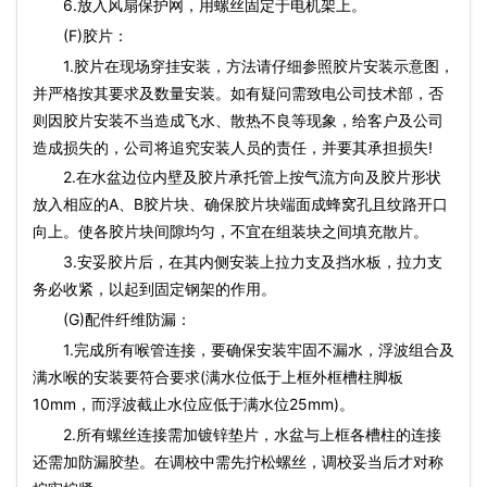
6.放入风扇保护网，用螺丝固定于电机架上。
(F)胶片：
1.胶片在现场穿挂安装，方法请仔细参照胶片安装示意图，
并严格按其要求及数量安装。如有疑问需致电公司技术部，否
则因胶片安装不当造成飞水、散热不良等现象，给客户及公司
造成损失的，公司将追究安装人员的责任，并要其承担损失!
2.在水盆边位内壁及胶片承托管上按气流方向及胶片形状
放入相应的A、B胶片块、确保胶片块端面成蜂窝孔且纹路开口
向上。使各胶片块间隙均匀，不宜在组装块之间填充散片。
3.安妥胶片后，在其内侧安装上拉力支及挡水板，拉力支
务必收紧，以起到固定钢架的作用。
(G)配件纤维防漏：
1.完成所有喉管连接，要确保安装牢固不漏水，浮波组合及
满水喉的安装要符合要求(满水位低于上框外框槽柱脚板
10mm，而浮波截止水位应低于满水位25mm)。
2.所有螺丝连接需加镀锌垫片，水盆与上框各槽柱的连接
还需加防漏胶垫。在调校中需先拧松螺丝，调校妥当后才对称