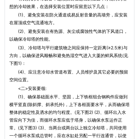
想的冷却效果，在选择安装位置时应留意以下几点：
(1)、避免安装在防火通道或易反射音量的高墙旁，应安装
在屋顶或空气流通地方。
(2)、避免安装在有热源、灰尘或腐蚀性气体的下风道口，
以确保冷却塔的性能。
(3)、冷却塔与平行建筑物之间应保持一定距离(≥2.5米)与
方向，以确保进风顺畅和避免热湿空气进入大厦的鲜风系统(见
下图1)：
(4)、应注意冷却水管道布置、人员维护及其它必要的预留
空间位置。
<二>安装要领:
(1)、确保基础面水平、坚固，上下铁框组合钢构件应做到
横平竖直(除斜撑、斜承托外)，上下各框面要水平，从而确保塔
整体的稳定性及洒水的均匀程度。(见下图2) (2)、循环出入水
管应向下为佳，而循环水泵应低于塔身，以确保水泵运作正
常。(见下图3) (3)、当两台或两台以上独立冷却塔，共同使用
一个循环水泵或总管时，应在水缸处另配一平行连通管，以使