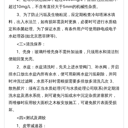
超过10mg/L，不含有直径大于5mm的机械性杂质。
3、为了防止污垢及生物粘泥，应定期检查冷却塔淋水填
料，出入水法兰，如有损坏需及时更换，必要时可进行水质稳
定和杀菌处理。为了保证水质，有条件用户可使用静电或电子
水处理器(如北京恩菲牌等)。
<三>清洗保养：
1、壳身：玻璃纤维壳身不需外加油漆，只须用水和清洁剂
便能回复光亮。
2、水盆：水盆清洗时，先关上进水管阀门、补水阀，开启
排水口放出水盆内所有余水，便可用刷将水盆污垢刷除，并同
时冲洗过滤网，水质不好时需根据需要多排放多清洗几次 3、
散热胶片：须有正当水质处理(可与水质处理公司联系)并定期清
洗水盆及洒水系统，则可避免污垢或水中沉淀杂质淤塞胶片，
而维修时应用较大面积之木板安放施工，可避免胶片表面受损
坏。
<四>测试及调较
1、皮带减速器：