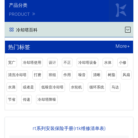
产品分类
PRODUCT
冷却塔百科
More+
热门标签
宽广
冷却塔使用
设计
不正
冷却塔设备
水体
小修
清洗冷却塔
打磨
班组
作用
噪音
清晰
树脂
风扇
水滴
或者是
低噪音冷却塔
水轮机
循环系统
马达
节省
传递
冷却塔降噪
rt系列安装保险手册(rtk维修清单表)