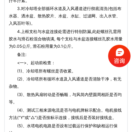
拧牢拧紧。
3.对冷却塔全部循环水道及入风通道进行彻底清洗(包括布
水器、洒水盆、散热胶片、水盆、水缸、过滤网、出入水管、
入风百叶等)。
4.上框支柱与水盆连接处需进行特别防漏,此处螺丝孔需用
胶水与滑石粉混合物填满, 每个支柱与水盆连接螺丝孔胶水用量
为0.05公斤, 滑石粉用量为0.1公斤。
备注:
<一>、起动前检查：
(1)、冷却塔所有螺丝是否收紧。
(2)、冷却塔所有循环水道及入风通道是否清除干净，有无
杂物。
(3)、散热风扇转动是否畅顺，与风筒内壁圆周相距是否均
等。
(4)、测试三相来源电流是否与电机牌标示配合。电机接线
方法("Y"或"△")是否按标示连接，接线后是否装好接线盒。
(5)、水塔电机电路是否设有过载运行保护和缺相运行保