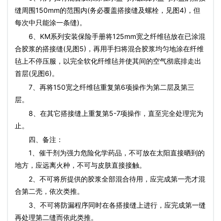
缝周围150mm的范围内(务必覆盖搭接缝及螺栓，见图4)，但
每次中只能涂一条缝)。
6、KM系列安装保险手册将125mm宽之纤维毡放在已涂混
合胶浆的搭接缝(见图5)，再用手扫将混合胶浆均匀地涂在纤维
毡上不停压服，以完全软化纤维毡并使其间的空气彻底排走出
首层(见图6)。
7、再将150宽之纤维毡重复第6项操作为第二层及第三
层。
8、在其它搭接缝上重复第5-7项操作，直至完全处理完为
止。
四、备注：
1、催干剂为强力危险化学药品，不可放在太阳直接晒到的
地方，应远离火种，不可与皮肤直接接触。
2、不可将所提供的胶浆全部混合待用，应完成第一壳才混
合第二壳，依次类推。
3、不可将防漏程序同时在各搭接缝上进行，应完成第一缝
再处理第二缝而依此类推。