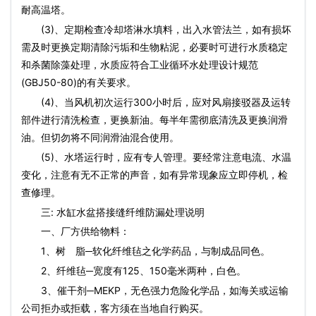
耐高温塔。
(3)、定期检查冷却塔淋水填料，出入水管法兰，如有损坏
需及时更换定期清除污垢和生物粘泥，必要时可进行水质稳定
和杀菌除藻处理，水质应符合工业循环水处理设计规范
(GBJ50-80)的有关要求。
(4)、当风机初次运行300小时后，应对风扇接驳器及运转
部件进行清洗检查，更换新油。每半年需彻底清洗及更换润滑
油。但切勿将不同润滑油混合使用。
(5)、水塔运行时，应有专人管理。要经常注意电流、水温
变化，注意有无不正常的声音，如有异常现象应立即停机，检
查修理。
三: 水缸水盆搭接缝纤维防漏处理说明
一、厂方供给物料：
1、树 脂─软化纤维毡之化学药品，与制成品同色。
2、纤维毡─宽度有125、150毫米两种，白色。
3、催干剂─MEKP，无色强力危险化学品，如海关或运输
公司拒办或拒载，客方须在当地自行购买。