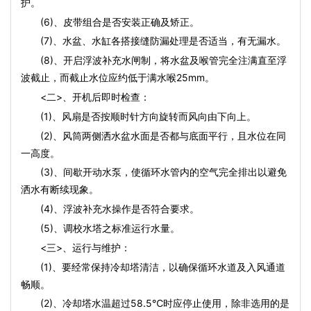
护。
(6)、皮带组合是否安装正确及矫正。
(7)、水盆、水缸各搭接缝防漏处理是否适当，有无漏水。
(8)、开启浮波补充水闸制，将水盆及喉管完全注满直至浮
波截止，而截止水位应约低于满水喉25mm。
<二>、开机后即时检查：
(1)、风扇是否按顺时针方向旋转而风向由下向上。
(2)、风筒两侧洒水盆水面是否都与底面平行，且水位在同
一高度。
(3)、间歇开动水泵，使循环水管内的空气完全排出以避免
洒水有断续现象。
(4)、浮波补充水操作是否符合要求。
(5)、调校水塔之标准运行水量。
<三>、运行与维护：
(1)、要经常保持冷却塔清洁，以确保循环水道及入风通道
畅顺。
(2)、冷却塔水温超过58.5℃时应停止使用，除非选用的是