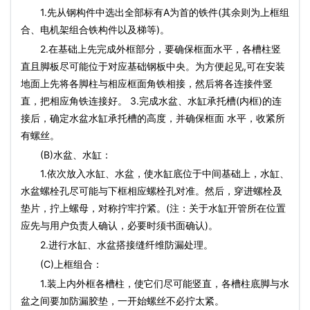
1.先从钢构件中选出全部标有A为首的铁件(其余则为上框组
合、电机架组合铁构件以及梯等)。
2.在基础上先完成外框部分，要确保框面水平，各槽柱竖
直且脚板尽可能位于对应基础钢板中央。为方便起见,可在安装
地面上先将各脚柱与相应框面角铁相接，然后将各连接件竖
直，把相应角铁连接好。 3.完成水盆、水缸承托槽(内框)的连
接后，确定水盆水缸承托槽的高度，并确保框面 水平，收紧所
有螺丝。
(B)水盆、水缸：
1.依次放入水缸、水盆，使水缸底位于中间基础上，水缸、
水盆螺栓孔尽可能与下框相应螺栓孔对准。然后，穿进螺栓及
垫片，拧上螺母，对称拧牢拧紧。(注：关于水缸开管所在位置
应先与用户负责人确认，必要时须书面确认)。
2.进行水缸、水盆搭接缝纤维防漏处理。
(C)上框组合：
1.装上内外框各槽柱，使它们尽可能竖直，各槽柱底脚与水
盆之间要加防漏胶垫，一开始螺丝不必拧太紧。