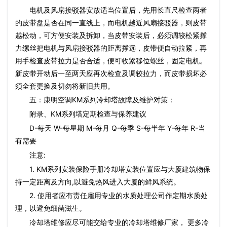
电机及风扇接驳器安放适当位置后，先用长直尺检查两者
的皮带盘是否在同一直线上，而电机越近风扇接驳器，则皮带
越松动，可方便安装及拆卸，当皮带安装后，必须调较松紧撑
力缧丝把电机与风扇接驳器的距离撑远，皮带便自动拉紧，再
用手检查皮带拉力是否合适，便可收紧移位螺丝，固定电机。
新皮带开动后一至两天应再次检查及调较拉力，而皮带损坏必
须全套更换及切勿将新旧共用。
五：康明空调KM系列冷却塔故障及维护对策：
附录、KM系列塔定期检查与保养建议
D-每天 W-每星期 M-每月 Q-每季 S-每半年 Y-每年 R-当
有需要
注意:
1. KM系列安装保险手册冷却塔安装位置应与大厦建筑物保
持一定距离及方向,以避免热风进入大厦的鲜风系统。
2. 使用者应有责任雇用专业的水质处理公司作定期水质处
理，以避免细菌滋生。
冷却塔维修应尽可能交给专业的冷却塔维修厂家， 更多冷