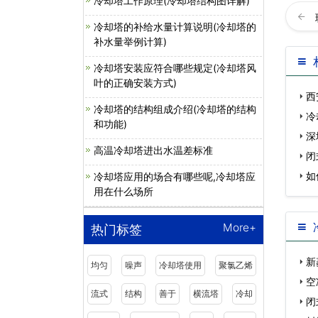
冷却塔工作原理(冷却塔结构图详解)
冷却塔的补给水量计算说明(冷却塔的
补水量举例计算)
冷却塔安装应符合哪些规定(冷却塔风
叶的正确安装方式)
西
冷却塔的结构组成介绍(冷却塔的结构
冷
和功能)
深
高温冷却塔进出水温差标准
闭
如
冷却塔应用的场合有哪些呢,冷却塔应
用在什么场所
More+
热门标签
新
均匀
噪声
冷却塔使用
聚氯乙烯
空
流式
结构
善于
横流塔
冷却
多…
闭