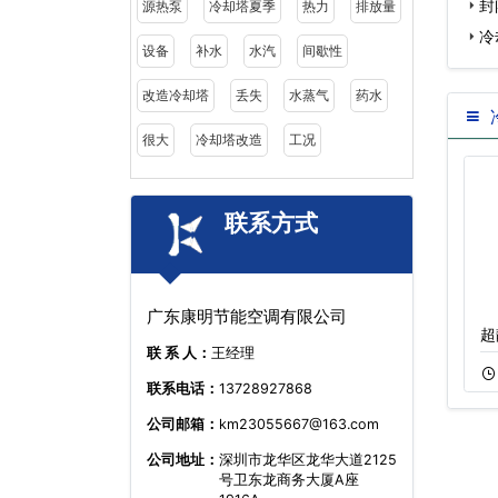
封
源热泵
冷却塔夏季
热力
排放量
冷
设备
补水
水汽
间歇性
改造冷却塔
丢失
水蒸气
药水
很大
冷却塔改造
工况
联系方式
广东康明节能空调有限公司
圆形冷却塔,节能
封闭式横流冷却塔
超
联 系 人：
王经理
11-22
621
11-15
352
联系电话：
13728927868
公司邮箱：
km23055667@163.com
公司地址：
深圳市龙华区龙华大道2125
号卫东龙商务大厦A座