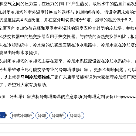
和空气之间的压力差，在压力的作用下产生蒸发。取出水中的热量并蒸发
封闭冷却塔的室外温度转换点的选择与冷却时间有关。假设空调末端的水为
的温度提高4.5摄氏度，并在室外时切换到冷却塔。湿球的温度低于8.2。
夏季的冷却负荷选择和夏季室外湿球的温度应检查封闭的冷却塔，并检
热交换器中的热交换器应用于热交换器。与传统的管热交换器相比，板
在冷却系统中，冷水泵的机翼应安装在冷水电路中。冷却水泵在冷却塔
能量由冷却水泵提供。
封闭冷却塔的冷却塔主要在夏季。冷却水系统应设置在冷却水系统中。
冷却塔维修应尽可能交给专业的冷却塔维修厂家， 更多冷却塔问题，可
，以上就是
马利冷却塔维修
厂家广东康明节能空调为大家整理冷却塔厂家
了，希望对大家有所帮助。
冷却塔厂家浅析冷却塔降温的注意事项(冷却塔定制设备)
来源：
http://www
签：
闭式冷却塔
冷却
冷却塔
冷却水