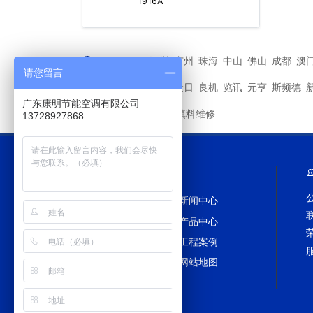
1916A
深圳
广州
珠海
中山
佛山
成都
澳
城市分站
请您留言
马利
金日
良机
览讯
元亨
斯频德
其他品牌
广东康明节能空调有限公司
冷却塔填料维修
友情链接
13728927868
网站导航
网站首页
新闻中心
冷却塔百科
产品中心
冷却塔配件
工程案例
冷却塔TAGS
网站地图