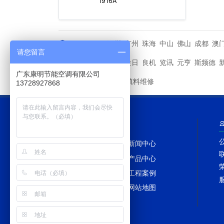
1916A
深圳
广州
珠海
中山
佛山
成都
澳
城市分站
请您留言
马利
金日
良机
览讯
元亨
斯频德
其他品牌
广东康明节能空调有限公司
冷却塔填料维修
友情链接
13728927868
网站导航
网站首页
新闻中心
冷却塔百科
产品中心
冷却塔配件
工程案例
冷却塔TAGS
网站地图