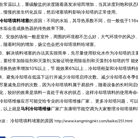
在常温以上，重碳酸盐的浓度随着蒸发浓缩而增加，当其浓度到饱和状态
，慢慢的发生钙化反应，然后堵塞填料影响冷却塔的正常使用。
冷却塔填料堵塞
的原因：不同的水垢，其导热系数不同，但一般低于1.16w/
水垢会造成换热器的传热效率下降。
安放的场地一般是室外，周围的环境都不怎么好，大气环境中的风沙、
，随着时间的增加，扬尘也会把冷却塔填料给堵塞。
解决填料堵塞的办法其实很简单，先尽量使用软化水作为冷却塔的主要
，要经常加除垢剂和灭藻剂;实验证明使用除垢剂和灭藻剂冷却塔的节 能
塔换热效率增加10%以上，节 能效果6%以上，冷却塔框架和冷却塔填料
避免冷却塔在低温下运行并减少冷却塔启停次数。减少冷却塔在冬季低
尽量减免启停的次数，因为冷却塔填料属于易损件，随着设备的长时间启
化，较好的效果是填料一直处于有水的状态，这样冷却塔填料的使用寿命
冷却塔维修应尽可能交给专业的冷却塔维修厂家， 更多冷却塔问题，可
，以上就是
马利冷却塔维修
厂家广东康明节能空调为大家整理冷却塔填料
冷却塔填料堵塞的原因
来源：
http://www.kangmingjnkt.com/baike/251.html