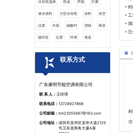
冷却塔选择
而成
声源
打磨
设…
封
淋水填料
大型冷却塔
涂料
排空
工
清
过渡
吊装
碳酸钙
漂移
噪音
兰
循环泵
位置
纤维
便是
备…
联系方式
广东康明节能空调有限公司
联 系 人：
王经理
联系电话：
13728927868
200吨不锈钢横流
逆流闭式冷却塔安
封
公司邮箱：
km23055667@163.com
10-22
779
10-21
1164
公司地址：
深圳市龙华区龙华大道2125
号卫东龙商务大厦A座