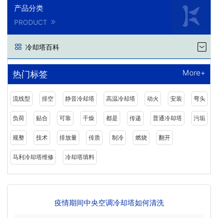
产品分类
PRODUCT
冷却塔百科
More+
热门标签
流线型
排空
静音冷却塔
高温冷却塔
动火
安装
弯头
负荷
贴合
可靠
干燥
都是
传递
普通冷却塔
污垢
规整
技术
排放量
传质
制冷
燃烧
翻开
马利冷却塔维修
冷却塔填料
疫情期间中央空调冷却塔如何清洗