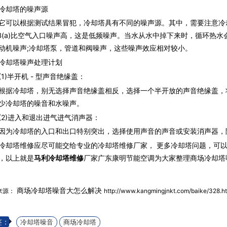
却塔的噪声源
以根据测试结果冒犯，冷却塔具有不同的噪声源。其中，需要注意冷
dB(a)比空气入口噪声高，这是低频噪声。当水从水中掉下来时，循环热
动机噪声;冷却塔泵，管道和阀噪声，这些噪声效应相对较小。
却塔噪声处理计划
)半开机 - 型声音绝缘盖：
冷却塔，别无选择声音绝缘盖相反，选择一个半开放的声音绝缘盖，
少冷却塔的噪音和水噪声。
)进入和退出进气进气消声器：
冷却塔的入口和出口特别突出，选择使用声音的声音或安装消声器，
冷却塔维修应尽可能交给专业的冷却塔维修厂家， 更多冷却塔问题，可
，以上就是
马利冷却塔维修
厂家广东康明节能空调为大家整理商场冷却塔
商场冷却塔噪音大怎么解决
来源：
http://www.kangmingjnkt.com/baike/328.h
签：
冷却塔噪音
商场冷却塔