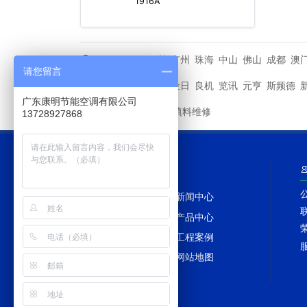
1916A
深圳
广州
珠海
中山
佛山
成都
澳
城市分站
请您留言
马利
金日
良机
览讯
元亨
斯频德
其他品牌
广东康明节能空调有限公司
冷却塔填料维修
友情链接
13728927868
网站导航
网站首页
新闻中心
冷却塔百科
产品中心
冷却塔配件
工程案例
冷却塔TAGS
网站地图