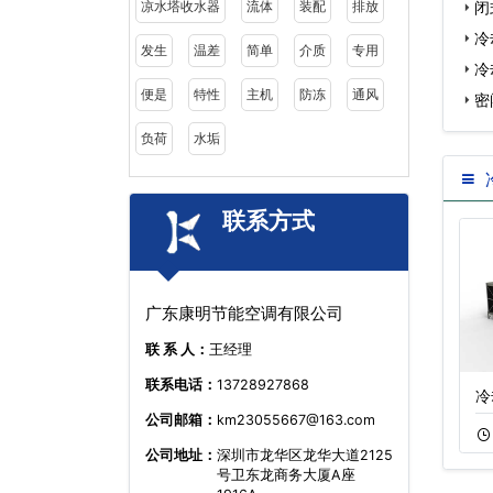
闭
凉水塔收水器
流体
装配
排放
冷
发生
温差
简单
介质
专用
…
冷
便是
特性
主机
防冻
通风
密
负荷
水垢
联系方式
广东康明节能空调有限公司
联 系 人：
王经理
联系电话：
13728927868
圆形冷却塔,逆流
逆流密闭式冷却塔
冷
公司邮箱：
km23055667@163.com
11-20
341
11-16
363
公司地址：
深圳市龙华区龙华大道2125
号卫东龙商务大厦A座