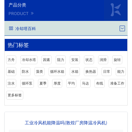
产品分类
PRODUCT
冷却塔百科
热门标签
方舟
冷却水塔
因素
阻力
安装
状态
润滑
旋转
基础
防水
藻类
循环水箱
水箱
换热器
日常
能力
注水
循环泵
夏季
厚度
平均
马达
布线
准备工作
更多标签
工业冷风机能降温吗(敦煌厂房降温冷风机)