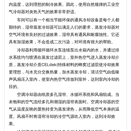
内温度，达到理想的制冷效果。因此，使用自然规律的工业空
气冷却器对炎热天气的效果非常舒适。
车间可以有一个相当节能环保的通风冷却设备是每个人都
期待的，湿帘蒸发冷却器可以满足人们的要求，蒸发冷却器对
空气环境有良好的过滤效果，湿帘具有通风和耐腐蚀性。它还
具有加湿效果，不会造成二次污染，对环境有很大的帮助。
冷却器利用循环循环水泵连续泵出水箱内的水，并通过排
水系统均匀喷洒在蒸发过滤层上，室外热空气进入蒸发冷却介
质，蒸发冷却介质CELdek(特殊材料的蜂窝过滤层使冷却效果
更理想，与水充分交换热量，加水蒸发冷却，清洁空气由低噪
声风扇压入室内，使室内热空气排放到室外，达到室内冷却的
目的。
空调冷却器由纸质多孔湿帘、水循环系统和风扇组成。当
未饱和的空气流经多孔和潮湿的湿帘表面时。空调冷却器的空
气从温度反映的显热转变为蒸发潜热，从而降低空气本身的温
度。风扇不时将湿帘冷却的冷空气源吹入室内，达到冷却效
果。