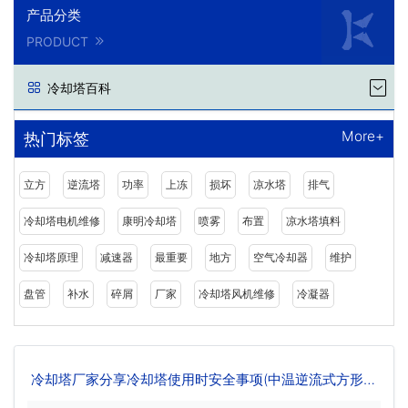
产品分类
PRODUCT
冷却塔百科
More+
热门标签
立方
逆流塔
功率
上冻
损坏
凉水塔
排气
冷却塔电机维修
康明冷却塔
喷雾
布置
凉水塔填料
冷却塔原理
减速器
最重要
地方
空气冷却器
维护
盘管
补水
碎屑
厂家
冷却塔风机维修
冷凝器
冷却塔厂家分享冷却塔使用时安全事项(中温逆流式方形冷
却塔规格)