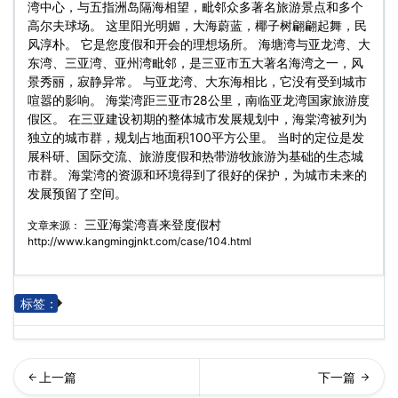
湾中心，与五指洲岛隔海相望，毗邻众多著名旅游景点和多个
高尔夫球场。 这里阳光明媚，大海蔚蓝，椰子树翩翩起舞，民
风淳朴。 它是您度假和开会的理想场所。 海塘湾与亚龙湾、大
东湾、三亚湾、亚州湾毗邻，是三亚市五大著名海湾之一，风
景秀丽，寂静异常。 与亚龙湾、大东海相比，它没有受到城市
喧嚣的影响。 海棠湾距三亚市28公里，南临亚龙湾国家旅游度
假区。 在三亚建设初期的整体城市发展规划中，海棠湾被列为
独立的城市群，规划占地面积100平方公里。 当时的定位是发
展科研、国际交流、旅游度假和热带游牧旅游为基础的生态城
市群。 海棠湾的资源和环境得到了很好的保护，为城市未来的
发展预留了空间。
三亚海棠湾喜来登度假村
文章来源：
http://www.kangmingjnkt.com/case/104.html
标签：