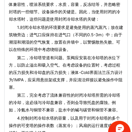
体兼容性，喷涂系统要求，水质，容量，反冻结等，并忽略密
封塔的一些细节。设备操作的关键是。因此，当使用封闭的冷
却水塔时，这些问题是使用封闭冷却水塔的关键：
1.封闭冷却水塔的环境要求是避免使用的蒸汽蒸汽；放在建
筑物旁边；进气口应保持在进气口（不同的0.5-3m）中；由于
潮湿和潮湿的空气恢复，放置在井墙中，以警惕散热失败。可
以在特殊的环境中考虑绕组设备。
第二，冷却塔管道有问题。泵阀应安装在冷却塔的水位下
方，以防止溢出和吸入空气。在考虑设备的位置时，考虑过程
的压力损失和冷却盘的压力损失；液体-Cold界面法兰压力设计
为1MPA，应采用悬挂架或支撑，并应清洁焊接以避免操作中阻
塞。
第三，完全考虑了流体兼容性的封闭冷却塔所需的冷却塔
的冷却，这必须与冷却盘兼容，否则会导致托盘的腐蚀。例
如，冷氨水与铜管不兼容，盐水中的碱与碳管和铜管不兼容。
4.控制封闭冷却水塔的容量，以及用于封闭冷却塔的多个
操作的可变塔的操作表数（蒸发冷）；风扇的运行速度或频率