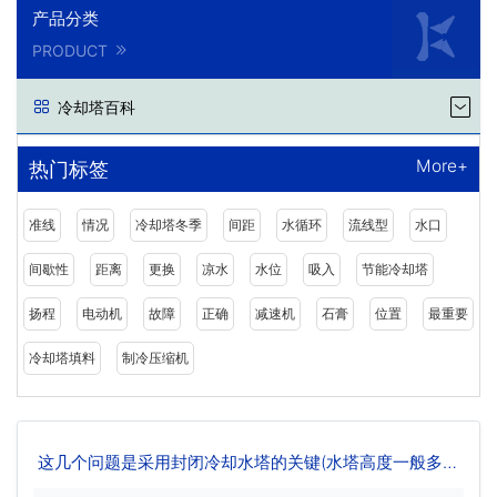
产品分类
PRODUCT
冷却塔百科
More+
热门标签
准线
情况
冷却塔冬季
间距
水循环
流线型
水口
间歇性
距离
更换
凉水
水位
吸入
节能冷却塔
扬程
电动机
故障
正确
减速机
石膏
位置
最重要
冷却塔填料
制冷压缩机
这几个问题是采用封闭冷却水塔的关键(水塔高度一般多少
米)