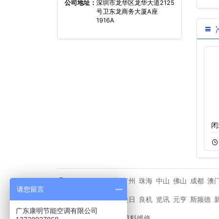
公司地址：
深圳市龙华区龙华大道2125
号卫东龙商务大厦A座
1916A
圆形冷却塔,节能
方形横流式冷却塔
闭
11-22
621
11-05
670
深圳
广州
珠海
中山
佛山
成都
澳
城市分站
请您留言
马利
金日
良机
览讯
元亨
斯频德
其他品牌
广东康明节能空调有限公司
冷却塔填料维修
友情链接