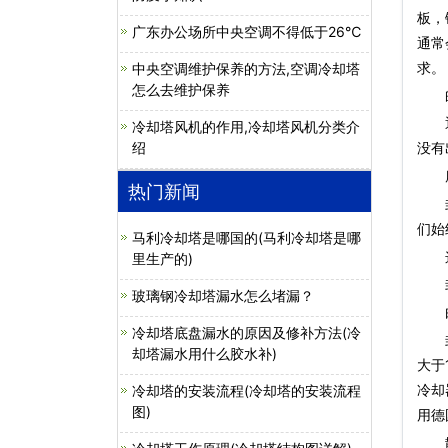
板，
广东办公场所中央空调不得低于26℃
通常
求。
中央空调维护保养的方法,空调冷却塔
怎么去维护保养
的钢
通常
冷却塔风机的作用,冷却塔风机分类介
绍
没有
康明
热门新闻
封闭
们始
马利冷却塔是哪国的(马利冷却塔是哪
这篇
里生产的)
封闭
玻璃钢冷却塔漏水怎么堵漏？
由
冷却塔底盘漏水的原因及修补方法(冷
封闭
却塔漏水用什么胶水补)
大于
冷却
冷却塔的安装流程(冷却塔的安装流程
图)
用德
散热