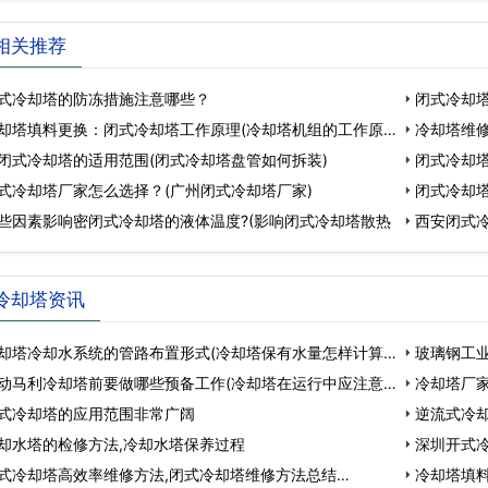
相关推荐
式冷却塔的防冻措施注意哪些？
闭式冷却塔
却塔填料更换：闭式冷却塔工作原理(冷却塔机组的工作原理
冷却塔维修
闭式冷却塔的适用范围(闭式冷却塔盘管如何拆装)
闭式冷却
式冷却塔厂家怎么选择？(广州闭式冷却塔厂家)
闭式冷却
些因素影响密闭式冷却塔的液体温度?(影响闭式冷却塔散热
厂
西安闭式冷
冷却塔资讯
却塔冷却水系统的管路布置形式(冷却塔保有水量怎样计算)
玻璃钢工
动马利冷却塔前要做哪些预备工作(冷却塔在运行中应注意
号…
冷却塔厂家
式冷却塔的应用范围非常广阔
逆流式冷却
却水塔的检修方法,冷却水塔保养过程
深圳开式
式冷却塔高效率维修方法,闭式冷却塔维修方法总结…
生…
冷却塔填