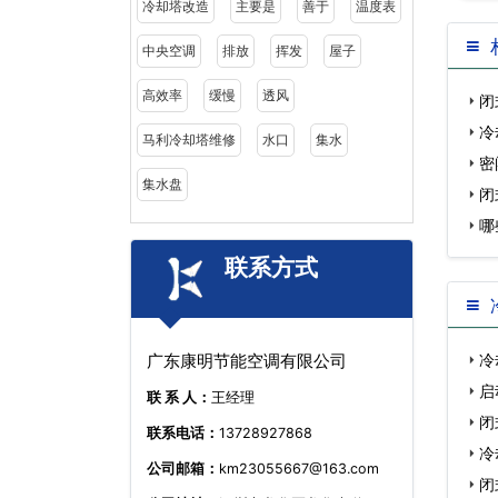
冷却塔改造
主要是
善于
温度表
中央空调
排放
挥发
屋子
高效率
缓慢
透风
闭
冷
马利冷却塔维修
水口
集水
图
密
集水盘
闭
哪
联系方式
冷
广东康明节能空调有限公司
…
启
联 系 人：
王经理
哪…
闭
联系电话：
13728927868
冷
公司邮箱：
km23055667@163.com
闭