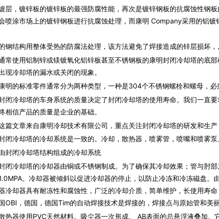
镀层，镀锌板的镀锌板的最强防腐性能，再次是镀锌钢板的抗腐蚀性钢板
会喷涂市场上的镀锌钢板进行抗腐蚀处理，而康明 Company采用的铝
结构用整体受热的防腐法处理，该方法避免了焊接造成的锌层损坏，
使用铝制锌或镁镀氧化铝锌板甚至不锈钢板的康明封闭冷却塔的底部框
出现冷却塔的漏水或关闭的现象。
的标准零件通常分为两种类型，一种是304个不锈钢螺栓和螺母，必
冷却塔的车身系统的质量决定了封闭冷却塔的使用寿命。我们一直要
终相信产品的质量是企业的基础。
文章来自康明冷却技术有限公司，重点关注封闭冷却塔的研发和生产
冷却塔的冷却系统是一致的。冷却，散热器，喷雾管，喷嘴和喷雾泵
封闭冷却塔结构组成的冷却系统
冷却塔的冷却器由铜或不锈钢制成。为了确保其冷却效果；管与肘部
1.0MPA。冷却器被倾斜以促进冷却器的停止，以防止冷冻和冷冻磁盘
器冷却器具有耐冻性和腐蚀性，广泛的冷却介质，简单维护，长使用寿命
国OBI，德国，德国Tim的自动焊接技术是焊接的，焊接点与原始管和美
器使用PVC天然材料。吸尘器一次形成。 AB表面的总悬浮液叠加。它