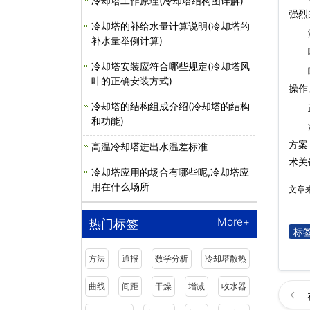
冷却塔工作原理(冷却塔结构图详解)
强烈
冷却塔的补给水量计算说明(冷却塔的
淋病
补水量举例计算)
喷头
冷却塔安装应符合哪些规定(冷却塔风
喷雾
叶的正确安装方式)
操作
冷却塔的结构组成介绍(冷却塔的结构
正是
和功能)
方案
高温冷却塔进出水温差标准
术关
冷却塔应用的场合有哪些呢,冷却塔应
用在什么场所
文章
More+
热门标签
标
方法
通报
数学分析
冷却塔散热
曲线
间距
干燥
增减
收水器