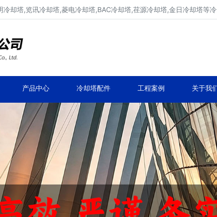
明冷却塔,览讯冷却塔,菱电冷却塔,BAC冷却塔,荏源冷却塔,金日冷却塔等
广东康明冷却塔维修、凉水塔维修改造
深圳,广州,中山,珠海,惠州,清远冷却塔维修
产品中心
冷却塔配件
工程案例
关于我