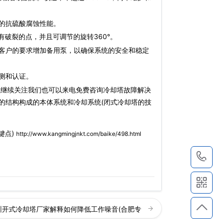
的抗硫酸腐蚀性能。
破裂的点，并且可调节的旋转360°。
客户的要求增加备用泵，以确保系统的安全和稳定
测和认证。
以继续关注我们也可以来电免费咨询冷却塔故障解决
的结构构成的本体系统和冷却系统(闭式冷却塔的技
键点)
http://www.kangmingjnkt.com/baike/498.html
1
圳开式冷却塔厂家解释如何降低工作噪音(合肥专