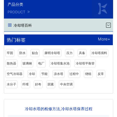
产品分类
PRODUCT
冷却塔百科
More+
热门标签
牢固
防水
贴合
康明冷却塔
压力
具备
冷却塔填料
散热器
玻璃钢
电厂
冷却塔集水池
冷却塔平衡管
空气冷却器
冷却
节能
凉水塔
过程中
绕组
反常
水分子
纤维
好奇
因素
中央空调
冷却水塔的检修方法,冷却水塔保养过程