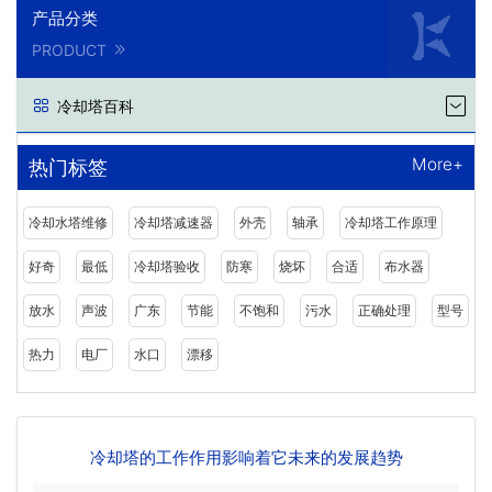
产品分类
PRODUCT
冷却塔百科
More+
热门标签
冷却水塔维修
冷却塔减速器
外壳
轴承
冷却塔工作原理
好奇
最低
冷却塔验收
防寒
烧坏
合适
布水器
放水
声波
广东
节能
不饱和
污水
正确处理
型号
热力
电厂
水口
漂移
冷却塔的工作作用影响着它未来的发展趋势