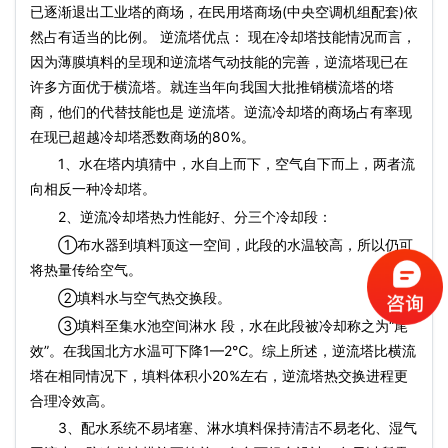
已逐渐退出工业塔的商场，在民用塔商场(中央空调机组配套)依
然占有适当的比例。 逆流塔优点： 现在冷却塔技能情况而言，
因为薄膜填料的呈现和逆流塔气动技能的完善，逆流塔现已在
许多方面优于横流塔。就连当年向我国大批推销横流塔的塔
商，他们的代替技能也是 逆流塔。逆流冷却塔的商场占有率现
在现已超越冷却塔悉数商场的80%。
1、水在塔内填猜中，水自上而下，空气自下而上，两者流
向相反一种冷却塔。
2、逆流冷却塔热力性能好、分三个冷却段：
①布水器到填料顶这一空间，此段的水温较高，所以仍可
将热量传给空气。
②填料水与空气热交换段。
③填料至集水池空间淋水 段，水在此段被冷却称之为“尾
效”。在我国北方水温可下降1—2℃。综上所述，逆流塔比横流
塔在相同情况下，填料体积小20%左右，逆流塔热交换进程更
合理冷效高。
3、配水系统不易堵塞、淋水填料保持清洁不易老化、湿气