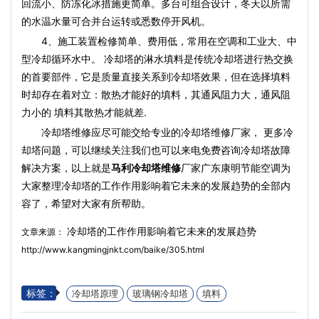
回流小、防冻化冰措施更简单。多台可组合设计，冬天以所需
的水温水量可合并台运转或悉数停开风机。
4、施工装置检修简单、费用低，常用在空调和工业大、中
型冷却循环水中。 冷却塔的淋水填料是传统冷却塔进行热交换
的首要部件，它是质量直接关系到冷却塔效果，但在选择填料
时却存在着对立：散热才能好的填料，其通风阻力大，通风阻
力小的 填料其散热才能就差.
冷却塔维修应尽可能交给专业的冷却塔维修厂家， 更多冷
却塔问题，可以继续关注我们也可以来电免费咨询冷却塔故障
解决方案，以上就是
马利冷却塔维修
厂家广东康明节能空调为
大家整理冷却塔的工作作用影响着它未来的发展趋势的全部内
容了，希望对大家有所帮助。
冷却塔的工作作用影响着它未来的发展趋势
文章来源：
http://www.kangmingjnkt.com/baike/305.html
标签：
冷却塔原理
玻璃钢冷却塔
填料