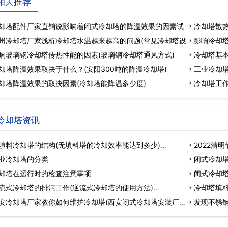
相关推荐
却塔配件厂家直销说影响着闭式冷却塔的降温效果的因素试
冷却塔散热
州冷却塔厂家浅析冷却塔水温越来越高的问题(常见冷却塔设
影响冷却
响玻璃钢冷却塔传热性能的因素(玻璃钢冷却塔通风方式)
冷却塔基
却塔降温效果取决于什么？(安阳300吨的降温冷却塔)
工业冷却塔
却塔降温效果的取决因素(冷却塔能降温多少度)
冷却塔工作
冷却塔资讯
填料冷却塔的结构(无填料塔的冷却效率能达到多少)…
2022清
业冷却塔的分类
闭式冷却塔
却塔在运行时的检查注意事项
…
闭式冷却塔
流式冷却塔的排污工作(逆流式冷却塔的使用方法)…
冷却塔填料
安冷却塔厂家教你如何维护冷却塔(西安闭式冷却塔安装厂
发现不锈
位…