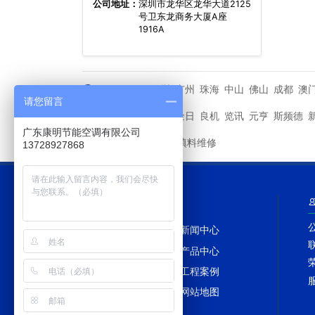
公司地址：
深圳市龙华区龙华大道2125
号卫东龙商务大厦A座
1916A
深圳
广州
珠海
中山
佛山
成都
澳
城市分站
请您留言
马利
金日
良机
览讯
元亨
斯频德
其他品牌
广东康明节能空调有限公司
冷却塔填料维修
友情链接
13728927868
网站导航
网站首页
新闻中心
冷却塔百科
产品中心
冷却塔配件
工程案例
冷却塔TAGS
网站地图