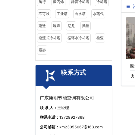
施行
聚丙烯
静音冷却塔
冷却塔
不可以
工业塔
冷水塔
水蒸气
建造
噪声
尼龙
风量
逆流式冷却塔
循环水冷却塔
检查
紧凑
冷却塔降噪技术
广东开式圆形逆流
圆
联系方式
11-18
414
11-05
585
广东康明节能空调有限公司
联 系 人：
王经理
联系电话：
13728927868
公司邮箱：
km23055667@163.com