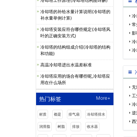
冷却塔工作原理(冷却塔结构图详解)
冷却塔的补给水量计算说明(冷却塔的
冷
补水量举例计算)
常
冷却塔安装应符合哪些规定(冷却塔风
影
叶的正确安装方式)
冷
冷却塔的结构组成介绍(冷却塔的结构
冷
和功能)
高温冷却塔进出水温差标准
冷却塔应用的场合有哪些呢,冷却塔应
用在什么场所
无
工
More+
热门标签
冷
逆
材质
都是
排气扇
冷却塔排水
西
润滑脂
树脂
排放
收水器
家…