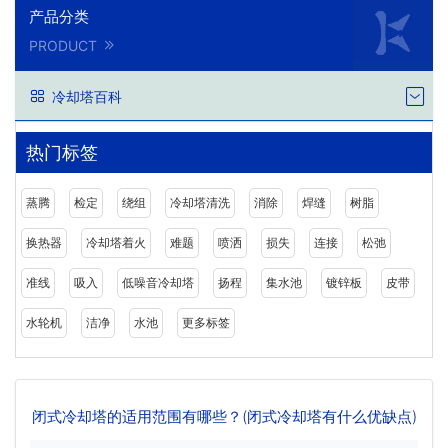
产品分类
PRODUCT
冷却塔百科
热门标签
蒸腾
检定
绕组
冷却塔清洗
消除
焊缝
树脂
换热器
冷却塔着火
难题
喷洒
损失
连接
松弛
准线
吸入
低噪音冷却塔
扬程
集水池
镀锌板
皮带
水轮机
洁净
水池
更多标签
闭式冷却塔的适用范围有哪些？(闭式冷却塔有什么优缺点)