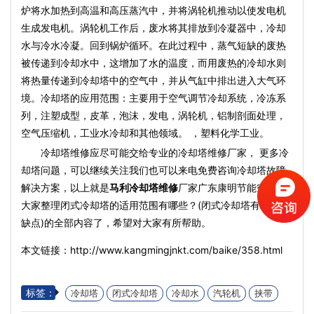
炉将水加热到高温和高压蒸汽中，并将涡轮机推动以使发电机
生成发电机。涡轮机工作后，废水将其排放到冷凝器中，冷却
水与冷水冷凝。回到锅炉循环。在此过程中，蒸气短缺的废热
被传递到冷却水中，这增加了水的温度，而用废热的冷却水则
将热量传递到冷却塔中的空气中，并从气缸中排出进入大气环
境。冷却塔的应用范围：主要用于空气调节冷却系统，冷冻系
列，注塑成型，皮革，泡沫，发电，涡轮机，铝制剖面处理，
空气压缩机，工业水冷却和其他领域。 ，塑料化学工业。
冷却塔维修应尽可能交给专业的冷却塔维修厂家， 更多冷
却塔问题，可以继续关注我们也可以来电免费咨询冷却塔故障
解决方案，以上就是
马利冷却塔维修
厂家广东康明节能空调为
大家整理闭式冷却塔的适用范围有哪些？(闭式冷却塔有什么优
缺点)的全部内容了，希望对大家有所帮助。
本文链接：http://www.kangmingjnkt.com/baike/358.html
标签：
冷却塔
闭式冷却塔
冷却水
汽轮机
挟带