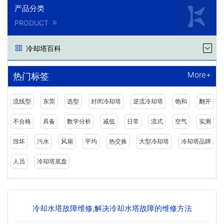
产品分类
PRODUCT
冷却塔百科
More+
热门标签
流线型
东莞
选型
封闭冷却塔
逆流冷却塔
饱和
翻开
不合格
具备
数学分析
减低
日常
流式
空气
实测
毁坏
污水
风扇
平均
热交换
大型冷却塔
冷却塔品牌
人员
冷却塔底盘
冷却水塔故障维修,解决冷却水塔故障的维修方法